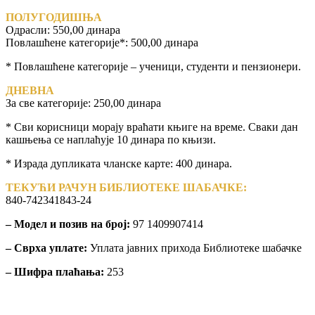
ПОЛУГОДИШЊА
Одрасли: 550,00 динара
Повлашћене категорије*: 500,00 динара
* Повлашћене категорије – ученици, студенти и пензионери.
ДНЕВНА
За све категорије: 250,00 динара
* Сви корисници морају враћати књиге на време. Сваки дан
кашњења се наплаћује 10 динара по књизи.
* Израда дупликата чланске карте: 400 динара.
ТЕКУЋИ РАЧУН БИБЛИОТЕКЕ ШАБАЧКЕ:
840-742341843-24
– Модел и позив на број:
97 1409907414
– Сврха уплате:
Уплата јавних прихода Библиотеке шабачке
– Шифра плаћања:
253