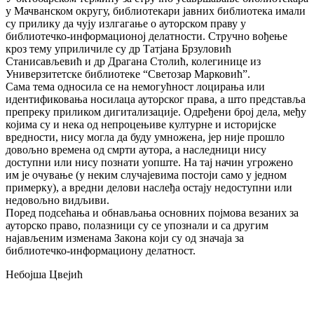
у Мачванском округу, библиотекари јавних библиотека имали
су прилику да чују излгагање о ауторском праву у
библиотечко-информационој делатности. Стручно вођење
кроз тему уприличиле су др Татјана Брзуловић
Станисављевић и др Драгана Столић, колегинице из
Универзитетске библиотеке “Светозар Марковић”.
Сама тема односила се на немогућност лоцирања или
идентификовања носилаца ауторског права, а што представља
препреку приликом дигитализације. Одређени број дела, међу
којима су и нека од непроцењиве културне и историјске
вредности, нису могла да буду умножена, јер није прошло
довољно времена од смрти аутора, а наследници нису
доступни или нису познати уопште. На тај начин угрожено
им је очување (у неким случајевима постоји само у једном
примерку), а вредни делови наслеђа остају недоступни или
недовољно видљиви.
Поред подсећања и обнављања основних појмова везаних за
ауторско право, полазници су се упознали и са другим
најављеним изменама Закона који су од значаја за
библиотечко-информациону делатност.
Небојша Цвејић