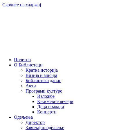
Скочите на садржај
Почетна
О Библиотеци
Кратка историја
Визија и мисија
Библиотека данас
Акти
Програми културе
Изложбе
Књижевне вечери
Деца и млади
Концерти
Одељења
Директор
Завичајно одељење