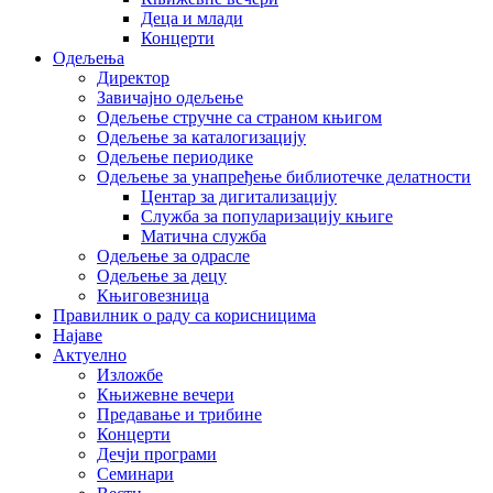
Деца и млади
Концерти
Одељења
Директор
Завичајно одељење
Одељење стручне са страном књигом
Одељење за каталогизацију
Одељење периодике
Одељење за унапређење библиотечке делатности
Центар за дигитализацију
Служба за популаризацију књиге
Матична служба
Одељење за одрасле
Одељење за децу
Књиговезница
Правилник о раду са корисницима
Најаве
Актуелно
Изложбе
Књижевне вечери
Предавање и трибине
Концерти
Дечји програми
Семинари