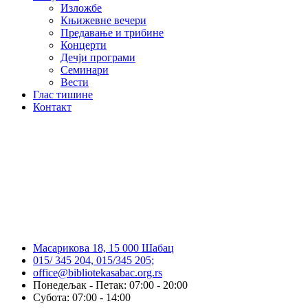
Изложбе
Књижевне вечери
Предавање и трибине
Концерти
Дечји програми
Семинари
Вести
Глас тишине
Контакт
Масарикова 18, 15 000 Шабац
015/ 345 204, 015/345 205;
office@bibliotekasabac.org.rs
Понедељак - Петак: 07:00 - 20:00
Субота: 07:00 - 14:00