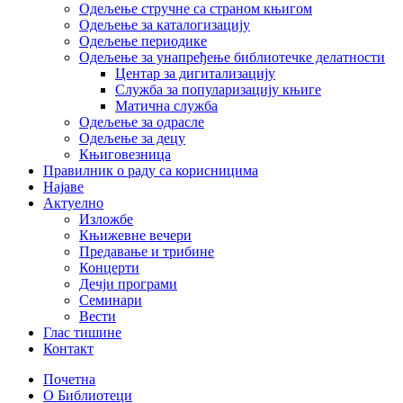
Одељење стручне са страном књигом
Одељење за каталогизацију
Одељење периодике
Одељење за унапређење библиотечке делатности
Центар за дигитализацију
Служба за популаризацију књиге
Матична служба
Одељење за одрасле
Одељење за децу
Књиговезница
Правилник о раду са корисницима
Најаве
Актуелно
Изложбе
Књижевне вечери
Предавање и трибине
Концерти
Дечји програми
Семинари
Вести
Глас тишине
Контакт
Почетна
О Библиотеци