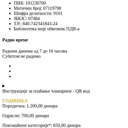
ПИБ: 101230700
Матични број: 07119798
Шифра делатности: 9101
ЈБКЈС: 07484
Т.Р.: 840-742341843-24
Библиотека није обвезник ПДВ-а
Радно време
Радним данима од 7 до 16 часова
Суботом не радимо
Инструкције за плаћање чланарине - QR код
ГОДИШЊА
Породична: 1.200,00 динара
Одрасли: 700,00 динара
Повлашћене категорије*: 650,00 динара