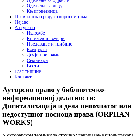
Одељење за одрасле
Одељење за децу
Књиговезница
Правилник о раду са корисницима
Најаве
Актуелно
Изложбе
Књижевне вечери
Предавање и трибине
Концерти
Дечји програми
Семинари
Вести
Глас тишине
Контакт
Ауторско право у библиотечко-
информационој делатности:
Дигитализација и дела непознатог или
недоступног носиоца права (ORPHAN
WORKS)
У октобарском термину за стручно усавршавање библиотекара