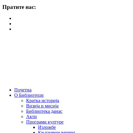
Пратите нас:
Почетна
О Библиотеци
Кратка историја
Визија и мисија
Библиотека данас
Акти
Програми културе
Изложбе
Књижевне вечери