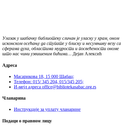
Улазак у шабачку библиотеку сличан је уласку у храм, оном
исконском осећању да ступате у блиску и несумњиву везу са
сферама духа, областима мудрости и посвећености ономе
што нас чини узвишеним бићима…
Дејан Алексић
Адреса
Масарикова 18, 15 000 Шабац;
Телефон: 015/ 345 204, 015/345 205;
И-мејл адреса office@bibliotekasabac.org.rs
Чланарина
Инструкције за уплату чланарине
Подаци о правном лицу