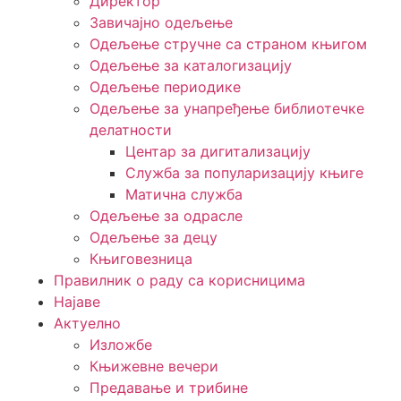
Директор
Завичајно одељење
Одељење стручне са страном књигом
Одељење за каталогизацију
Одељење периодике
Одељење за унапређење библиотечке
делатности
Центар за дигитализацију
Служба за популаризацију књиге
Матична служба
Одељење за одрасле
Одељење за децу
Књиговезница
Правилник о раду са корисницима
Најаве
Актуелно
Изложбе
Књижевне вечери
Предавање и трибине