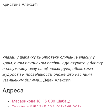
Кристина Алексић
Улазак у шабачку библиотеку сличан је уласку у
храм, оном исконском осећању да ступате у блиску
и несумњиву везу са сферама духа, областима
мудрости и посвећености ономе што нас чини
узвишеним бићима…
Дејан Алексић
Адреса
Масарикова 18, 15 000 Шабац;
Телефон: 015/ 345 204, 015/345 205;