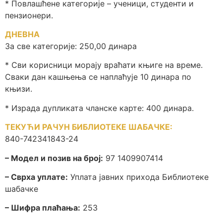
* Повлашћене категорије – ученици, студенти и
пензионери.
ДНЕВНА
За све категорије: 250,00 динара
* Сви корисници морају враћати књиге на време.
Сваки дан кашњења се наплаћује 10 динара по
књизи.
* Израда дупликата чланске карте: 400 динара.
ТЕКУЋИ РАЧУН БИБЛИОТЕКЕ ШАБАЧКЕ:
840-742341843-24
– Модел и позив на број:
97 1409907414
– Сврха уплате:
Уплата јавних прихода Библиотеке
шабачке
– Шифра плаћања:
253