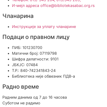
И-мејл адреса office@bibliotekasabac.org.rs
Чланарина
Инструкције за уплату чланарине
Подаци о правном лицу
ПИБ: 101230700
Матични број: 07119798
Шифра делатности: 9101
ЈБКЈС: 07484
Т.Р.: 840-742341843-24
Библиотека није обвезник ПДВ-а
Радно време
Радним данима од 7 до 16 часова
Суботом не радимо