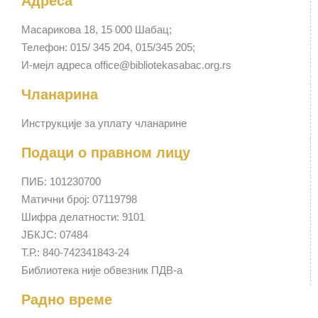
Адреса
Масарикова 18, 15 000 Шабац;
Телефон: 015/ 345 204, 015/345 205;
И-мејл адреса office@bibliotekasabac.org.rs
Чланарина
Инструкције за уплату чланарине
Подаци о правном лицу
ПИБ: 101230700
Матични број: 07119798
Шифра делатности: 9101
ЈБКЈС: 07484
Т.Р.: 840-742341843-24
Библиотека није обвезник ПДВ-а
Радно време