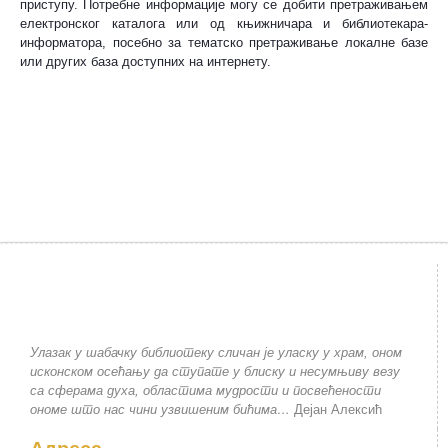
приступу. Потребне информације могу се добити претраживањем
електронског каталога или од књижничара и библиотекара-
информатора, посебно за тематско претраживање локалне базе
или других база доступних на интернету.
Улазак у шабачку библиотеку сличан је уласку у храм, оном
исконском осећању да ступате у блиску и несумњиву везу
са сферама духа, областима мудрости и посвећености
ономе што нас чини узвишеним бићима…
Дејан Алексић