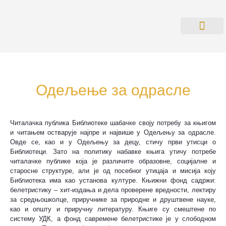
О БИБЛИОТ
ПРАВИЛНИК О РАДУ СА КО
Одељење за одрасле
Читалачка публика Библиотеке шабачке своју потребу за књигом
и читањем остварује најпре и највише у Одељењу за одрасле.
Овде се, као и у Одељењу за децу, стичу први утисци о
Библиотеци. Зато на политику набавке књига утичу потребе
читалачке публике која је различите образовне, социјалне и
старосне структуре, али је од посебног утицаја и мисија коју
Библиотека има као установа културе. Књижни фонд садржи:
белетристику – хит-издања и дела проверене вредности, лектиру
за средњошколце, приручнике за природне и друштвене науке,
као и општу и приручну литературу. Књиге су смештене по
систему УДК, а фонд савремене белетристике је у слободном