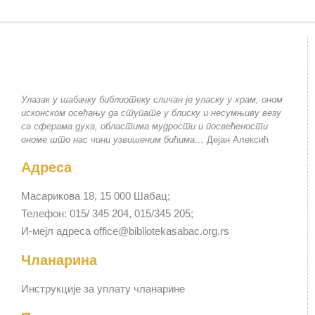
Улазак у шабачку библиотеку сличан је уласку у храм, оном
исконском осећању да ступате у блиску и несумњиву везу
са сферама духа, областима мудрости и посвећености
ономе што нас чини узвишеним бићима…
Дејан Алексић
Адреса
Масарикова 18, 15 000 Шабац;
Телефон: 015/ 345 204, 015/345 205;
И-мејл адреса office@bibliotekasabac.org.rs
Чланарина
Инструкције за уплату чланарине