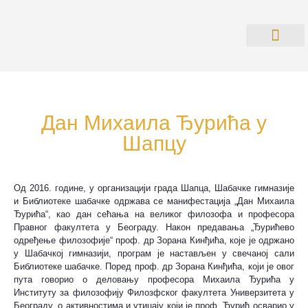
О БИБЛИОТ
ПРАВИЛНИК О РАДУ СА КО
Дан Михаила Ђурића у
Шапцу
Од 2016. године, у организацији града Шапца, Шабачке гимназије
и Библиотеке шабачке одржава се манифестација „Дан Михаила
Ђурића“, као дан сећања на великог филозофа и професора
Правног факултета у Београду. Након предавања „Ђурићево
одређење филозофије“ проф. др Зорана Кинђића, које је одржано
у Шабачкој гимназији, програм је настављен у свечаној сали
Библиотеке шабачке. Поред проф. др Зорана Кинђића, који је овог
пута говорио о деловању професора Михаила Ђурића у
Институту за филозофију Филозфског факултета Универзитета у
Београду, о активностима и утицају који је проф. Ђурић осварио у