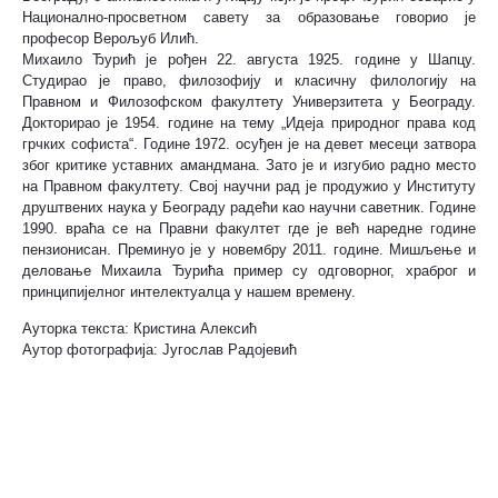
Национално-просветном савету за образовање говорио је
професор Верољуб Илић.
Михаило Ђурић је рођен 22. августа 1925. године у Шапцу.
Студирао је право, филозофију и класичну филологију на
Правном и Филозофском факултету Универзитета у Београду.
Докторирао је 1954. године на тему „Идеја природног права код
грчких софиста“. Године 1972. осуђен је на девет месеци затвора
због критике уставних амандмана. Зато је и изгубио радно место
на Правном факултету. Свој научни рад је продужио у Институту
друштвених наука у Београду радећи као научни саветник. Године
1990. враћа се на Правни факултет где је већ наредне године
пензионисан. Преминуо је у новембру 2011. године. Мишљење и
деловање Михаила Ђурића пример су одговорног, храброг и
принципијелног интелектуалца у нашем времену.
Ауторка текста: Кристина Алексић
Аутор фотографија: Југослав Радојевић