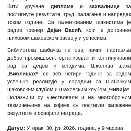
бити уручене
дипломе и захвалнице
з
постигнуте резултате, труд, залагање и напредак
током године. Са талентованим шахистима је
радио тренер
Дејан Васић
, који је допринео
њиховом шаховском развоју и успесима.
Библиотека шабачка на овај начин наставља
добро промишљен, организован и континуирани
рад са децом и младима. Школица шаха
„
Библишах
“ се
већ четири године за редом
успешно реализује у сарадњи са Шабачким
шаховским клубом и Шаховским клубом „
Чивија
“
.
Полазници су учествовали и на многобројним
такмичењима на којима су постигли запажене
резултате и освојили награде.
Датум:
Уторак, 30. јун 2026. године, у 9 часова