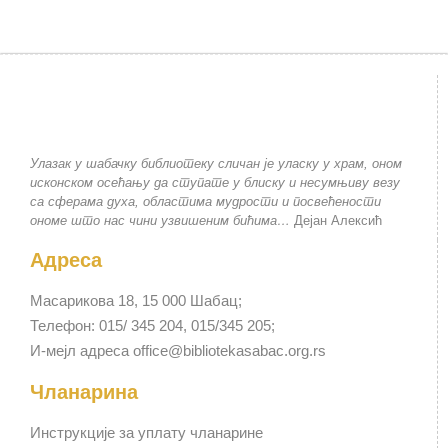
Улазак у шабачку библиотеку сличан је уласку у храм, оном
исконском осећању да ступате у блиску и несумњиву везу
са сферама духа, областима мудрости и посвећености
ономе што нас чини узвишеним бићима…
Дејан Алексић
Адреса
Масарикова 18, 15 000 Шабац;
Телефон: 015/ 345 204, 015/345 205;
И-мејл адреса office@bibliotekasabac.org.rs
Чланарина
Инструкције за уплату чланарине