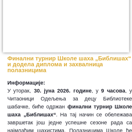
Финални турнир Школе шаха „Библишах“
и додела диплома и захвалница
полазницима
Информације:
У уторак,
30. јуна 2026. године
, у
9 часова
, 
Читаоници Одељења за децу Библиотеке
шабачке, биће одржан
финални турнир Школ
шаха „Библишах“
. На тај начин се обележав
завршетак још једне успешне сезоне рада са
најмлађим шахистима. Полазницима Школе ће