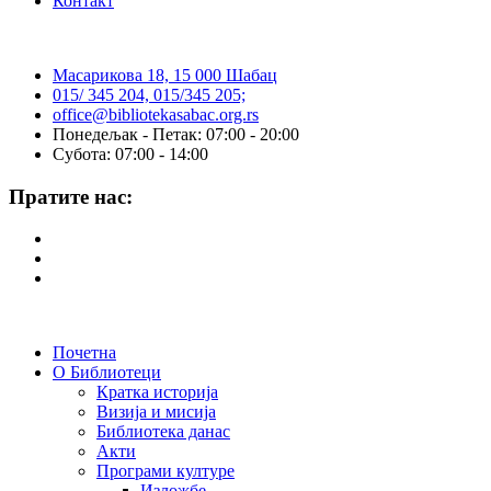
Контакт
Масарикова 18, 15 000 Шабац
015/ 345 204, 015/345 205;
office@bibliotekasabac.org.rs
Понедељак - Петак: 07:00 - 20:00
Субота: 07:00 - 14:00
Пратите нас:
Почетна
О Библиотеци
Кратка историја
Визија и мисија
Библиотека данас
Акти
Програми културе
Изложбе