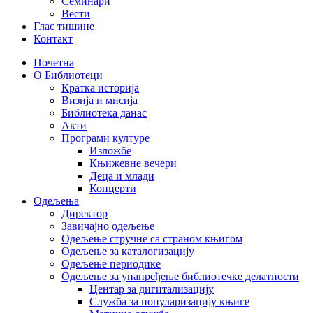
Семинари
Вести
Глас тишине
Контакт
Почетна
О Библиотеци
Кратка историја
Визија и мисија
Библиотека данас
Акти
Програми културе
Изложбе
Књижевне вечери
Деца и млади
Концерти
Одељења
Директор
Завичајно одељење
Одељење стручне са страном књигом
Одељење за каталогизацију
Одељење периодике
Одељење за унапређење библиотечке делатности
Центар за дигитализацију
Служба за популаризацију књиге