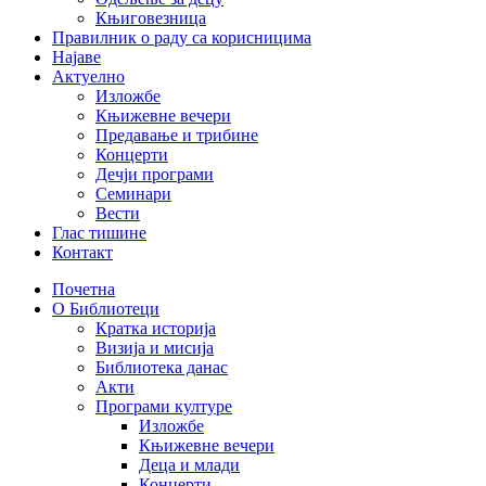
Књиговезница
Правилник о раду са корисницима
Најаве
Актуелно
Изложбе
Књижевне вечери
Предавање и трибине
Концерти
Дечји програми
Семинари
Вести
Глас тишине
Контакт
Почетна
О Библиотеци
Кратка историја
Визија и мисија
Библиотека данас
Акти
Програми културе
Изложбе
Књижевне вечери
Деца и млади
Концерти