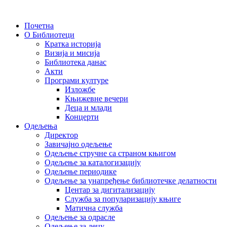
Скочите
на
Почетна
садржај
О Библиотеци
Кратка историја
Визија и мисија
Библиотека данас
Акти
Програми културе
Изложбе
Књижевне вечери
Деца и млади
Концерти
Одељења
Директор
Завичајно одељење
Одељење стручне са страном књигом
Одељење за каталогизацију
Одељење периодике
Одељење за унапређење библиотечке делатности
Центар за дигитализацију
Служба за популаризацију књиге
Матична служба
Одељење за одрасле
Одељење за децу