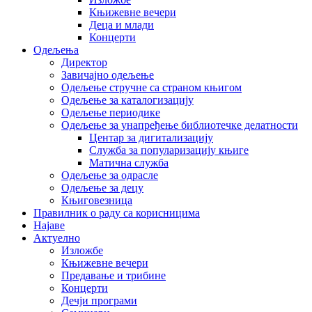
Књижевне вечери
Деца и млади
Концерти
Одељења
Директор
Завичајно одељење
Одељење стручне са страном књигом
Одељење за каталогизацију
Одељење периодике
Одељење за унапређење библиотечке делатности
Центар за дигитализацију
Служба за популаризацију књиге
Матична служба
Одељење за одрасле
Одељење за децу
Књиговезница
Правилник о раду са корисницима
Најаве
Актуелно
Изложбе
Књижевне вечери
Предавање и трибине
Концерти
Дечји програми