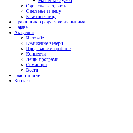
Матична служба
Одељење за одрасле
Одељење за децу
Књиговезница
Правилник о раду са корисницима
Најаве
Актуелно
Изложбе
Књижевне вечери
Предавање и трибине
Концерти
Дечји програми
Семинари
Вести
Глас тишине
Контакт