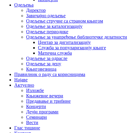
Одељења
Директор
Завичајно одељење
Одељење стручне са страном књигом
Одељење за каталогизацију
Одељење периодике
Одељење за унапређење библиотечке делатности
Центар за дигитализацију
Служба за популаризацију књиге
Матична служба
Одељење за одрасле
Одељење за децу
Књиговезница
Правилник о раду са корисницима
Најаве
Актуелно
Изложбе
Књижевне вечери
Предавање и трибине
Концерти
Дечји програми
Семинари
Вести
Глас тишине