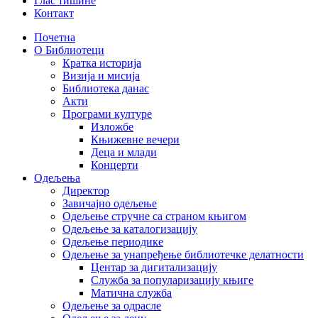
Глас тишине
Контакт
Почетна
О Библиотеци
Кратка историја
Визија и мисија
Библиотека данас
Акти
Програми културе
Изложбе
Књижевне вечери
Деца и млади
Концерти
Одељења
Директор
Завичајно одељење
Одељење стручне са страном књигом
Одељење за каталогизацију
Одељење периодике
Одељење за унапређење библиотечке делатности
Центар за дигитализацију
Служба за популаризацију књиге
Матична служба
Одељење за одрасле