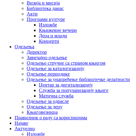
Визија и мисија
Библиотека данас
Акти
Програми културе
Изложбе
Књижевне вечери
Деца и млади
Концерти
Одељења
Директор
Завичајно одељење
Одељење стручне са страном књигом
Одељење за каталогизацију
Одељење периодике
Одељење за унапређење библиотечке делатности
Центар за дигитализацију
Служба за популаризацију књиге
Матична служба
Одељење за одрасле
Одељење за децу
Књиговезница
Правилник о раду са корисницима
Најаве
Актуелно
Изложбе