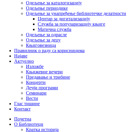
Одељење за каталогизацију
Одељење периодике
Одељење за унапређење библиотечке делатности
Центар за дигитализацију
Служба за популаризацију књиге
Матична служба
Одељење за одрасле
Одељење за децу
Књиговезница
Правилник о раду са корисницима
Најаве
Актуелно
Изложбе
Књижевне вечери
Предавање и трибине
Концерти
Дечји програми
Семинари
Вести
Глас тишине
Контакт
Почетна
О Библиотеци
Кратка историја