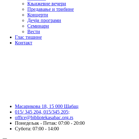
Књижевне вечери
Предавање и трибине
Концерти
Дечји програми
Семинари
Вести
Глас тишине
Контакт
Масарикова 18, 15 000 Шабац
015/ 345 204, 015/345 205;
office@bibliotekasabac.org.rs
Понедељак - Петак: 07:00 - 20:00
Субота: 07:00 - 14:00