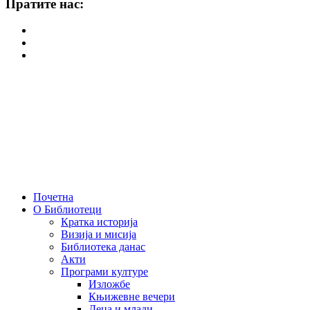
Пратите нас:
Почетна
О Библиотеци
Кратка историја
Визија и мисија
Библиотека данас
Акти
Програми културе
Изложбе
Књижевне вечери
Деца и млади