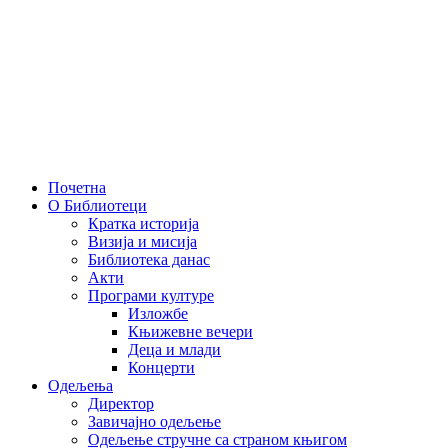
Скочите
на
садржај
Почетна
О Библиотеци
Кратка историја
Визија и мисија
Библиотека данас
Акти
Програми културе
Изложбе
Књижевне вечери
Деца и млади
Концерти
Одељења
Директор
Завичајно одељење
Одељење стручне са страном књигом