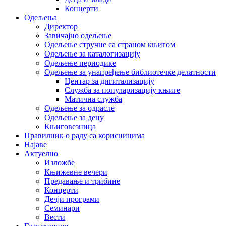
Концерти
Одељења
Директор
Завичајно одељење
Одељење стручне са страном књигом
Одељење за каталогизацију
Одељење периодике
Одељење за унапређење библиотечке делатности
Центар за дигитализацију
Служба за популаризацију књиге
Матична служба
Одељење за одрасле
Одељење за децу
Књиговезница
Правилник о раду са корисницима
Најаве
Актуелно
Изложбе
Књижевне вечери
Предавање и трибине
Концерти
Дечји програми
Семинари
Вести