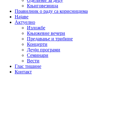
Одељење за децу
Књиговезница
Правилник о раду са корисницима
Најаве
Актуелно
Изложбе
Књижевне вечери
Предавање и трибине
Концерти
Дечји програми
Семинари
Вести
Глас тишине
Контакт