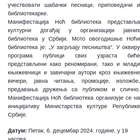
учествовати шабачки песници, приповедачи и
библиотекарке.
Манифестација Ноћ библиотека представља
културни догађај у организацији јавних
библиотека у Србији. Мото овогодишње Ноћи
библиотека је: „У загрљају песништва“. У оквиру
програма публици свих узраста биће
представљени како реномирани, тако и млади
књижевници и завичајни аутори кроз књижевне
вечери, јавна читања, промоције, изложбе,
предавања дружења са публиком и слично.
Манифестација Ноћ библиотека организује се на
иницијативу Министарства културе Републике
Србије.
Датум:
Петак, 6. децембар 2024. године, у 19
часова