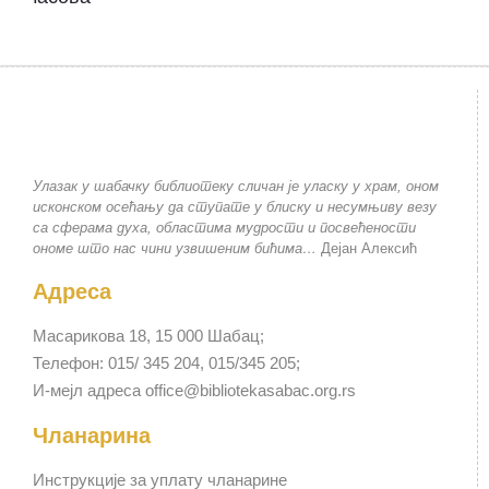
Улазак у шабачку библиотеку сличан је уласку у храм, оном
исконском осећању да ступате у блиску и несумњиву везу
са сферама духа, областима мудрости и посвећености
ономе што нас чини узвишеним бићима…
Дејан Алексић
Адреса
Масарикова 18, 15 000 Шабац;
Телефон: 015/ 345 204, 015/345 205;
И-мејл адреса office@bibliotekasabac.org.rs
Чланарина
Инструкције за уплату чланарине