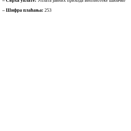
– Сврха уплате:
Уплата јавних прихода Библиотеке шабачке
– Шифра плаћања:
253