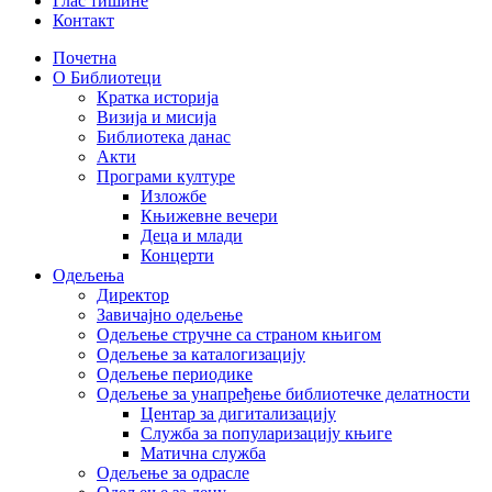
Глас тишине
Контакт
Почетна
О Библиотеци
Кратка историја
Визија и мисија
Библиотека данас
Акти
Програми културе
Изложбе
Књижевне вечери
Деца и млади
Концерти
Одељења
Директор
Завичајно одељење
Одељење стручне са страном књигом
Одељење за каталогизацију
Одељење периодике
Одељење за унапређење библиотечке делатности
Центар за дигитализацију
Служба за популаризацију књиге
Матична служба
Одељење за одрасле