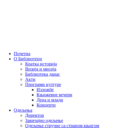
Скочите
на
садржај
Почетна
О Библиотеци
Кратка историја
Визија и мисија
Библиотека данас
Акти
Програми културе
Изложбе
Књижевне вечери
Деца и млади
Концерти
Одељења
Директор
Завичајно одељење
Одељење стручне са страном књигом