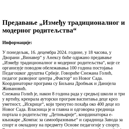
Предавање „Између традиционалног и
модерног родитељства“
Информације:
У понедељак, 16. децембра 2024. године, у 18 часова, у
Дворани „Винавер“ у Анексу биће одржано предавање
„Између традиционалног и модерног родитељства“, које се
организује поводом обележавања 100 година постојања
Педагошког друштва Србије. Говориће Снежана Голић,
педагог развојног центра „Фактор“ из Новог Сада.
Координаторке програма су Биљана Дробњак и Данијела
Живановић.
Снежана Голић је, након 8 година рада у средњој школи и три
у вртићу, креирала ауторски програм васпитања деце кроз
уметност, „Искрице“, који тренутно похађа око 400 деце из
Новог Сада. Власница је и главна и одговорна уредница
портала о родитељству „Детињарије“, координаторка е-
књижаре „Компас за самообразовање“ и сарадница Завода за
спорт и омладину на предмету Основе педагогије у спорту.