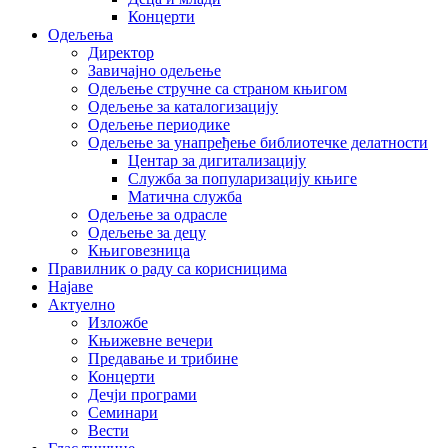
Концерти
Одељења
Директор
Завичајно одељење
Одељење стручне са страном књигом
Одељење за каталогизацију
Одељење периодике
Одељење за унапређење библиотечке делатности
Центар за дигитализацију
Служба за популаризацију књиге
Матична служба
Одељење за одрасле
Одељење за децу
Књиговезница
Правилник о раду са корисницима
Најаве
Актуелно
Изложбе
Књижевне вечери
Предавање и трибине
Концерти
Дечји програми
Семинари
Вести