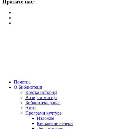
Пратите нас:
Почетна
О Библиотеци
Кратка историја
Визија и мисија
Библиотека данас
Акти
Програми културе
Изложбе
Књижевне вечери
Деца и млади