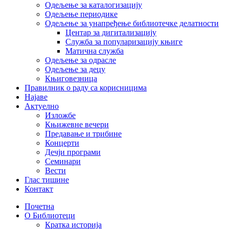
Одељење за каталогизацију
Одељење периодике
Одељење за унапређење библиотечке делатности
Центар за дигитализацију
Служба за популаризацију књиге
Матична служба
Одељење за одрасле
Одељење за децу
Књиговезница
Правилник о раду са корисницима
Најаве
Актуелно
Изложбе
Књижевне вечери
Предавање и трибине
Концерти
Дечји програми
Семинари
Вести
Глас тишине
Контакт
Почетна
О Библиотеци
Кратка историја