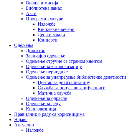
Визија и мисија
Библиотека данас
Акти
Програми културе
Изложбе
Књижевне вечери
Деца и млади
Концерти
Одељења
Директор
Завичајно одељење
Одељење стручне са страном књигом
Одељење за каталогизацију
Одељење периодике
Одељење за унапређење библиотечке делатности
Центар за дигитализацију
Служба за популаризацију књиге
Матична служба
Одељење за одрасле
Одељење за децу
Књиговезница
Правилник о раду са корисницима
Најаве
Актуелно
Изложбе