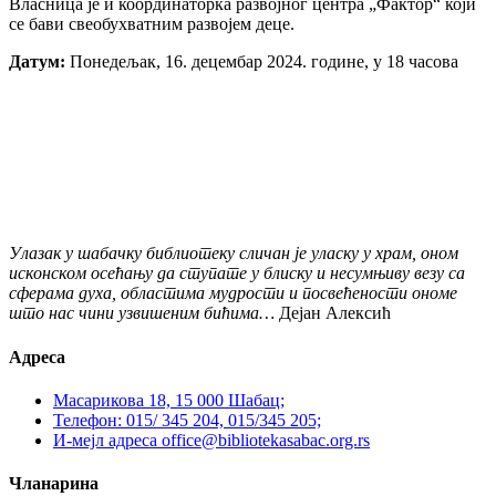
Власница је и координаторка развојног центра „Фактор“ који
се бави свеобухватним развојем деце.
Датум:
Понедељак, 16. децембар 2024. године, у 18 часова
Улазак у шабачку библиотеку сличан је уласку у храм, оном
исконском осећању да ступате у блиску и несумњиву везу са
сферама духа, областима мудрости и посвећености ономе
што нас чини узвишеним бићима…
Дејан Алексић
Адреса
Масарикова 18, 15 000 Шабац;
Телефон: 015/ 345 204, 015/345 205;
И-мејл адреса office@bibliotekasabac.org.rs
Чланарина