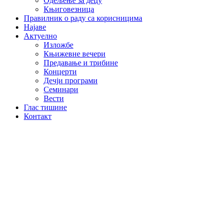
Одељење за децу
Књиговезница
Правилник о раду са корисницима
Најаве
Актуелно
Изложбе
Књижевне вечери
Предавање и трибине
Концерти
Дечји програми
Семинари
Вести
Глас тишине
Контакт