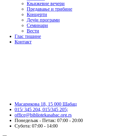
Књижевне вечери
Предавање и трибине
Концерти
Дечји програми
Семинари
Вести
Глас тишине
Контакт
Масарикова 18, 15 000 Шабац
015/ 345 204, 015/345 205;
office@bibliotekasabac.org.rs
Понедељак - Петак: 07:00 - 20:00
Субота: 07:00 - 14:00