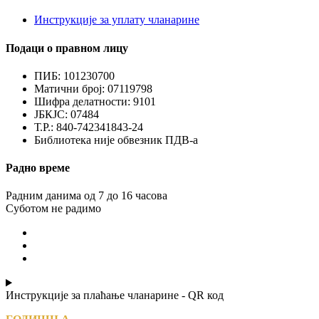
Инструкције за уплату чланарине
Подаци о правном лицу
ПИБ: 101230700
Матични број: 07119798
Шифра делатности: 9101
ЈБКЈС: 07484
Т.Р.: 840-742341843-24
Библиотека није обвезник ПДВ-а
Радно време
Радним данима од 7 до 16 часова
Суботом не радимо
Инструкције за плаћање чланарине - QR код