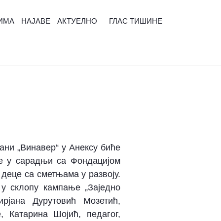
ИМА
НАЈАВЕ
АКТУЕЛНО
ГЛАС ТИШИНЕ
рани „Винавер“ у Анексу биће
је у сарадњи са Фондацијом
 деце са сметњама у развоју.
 у склопу кампање „Заједно
рјана Дурутовић Мозетић,
, Катарина Шојић, педагог,