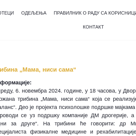
ОТЕЦИ
ОДЕЉЕЊА
ПРАВИЛНИК О РАДУ СА КОРИСНИЦ
КОНТАКТ
ибина „Мама, ниси сама“
формације:
среду, 6. новембра 2024. године, у 18 часова, у Дво
ржана трибина „Мама, ниси сама“ која се реализу
аланс“. Део је пројекта психолошке подршке мајкама
роводи се уз подршку компаније ДМ дрогерије, а
дни за друге“. На трибини ће говорити: др Ми
ецијалиста физикалне медицине и рехабилитације