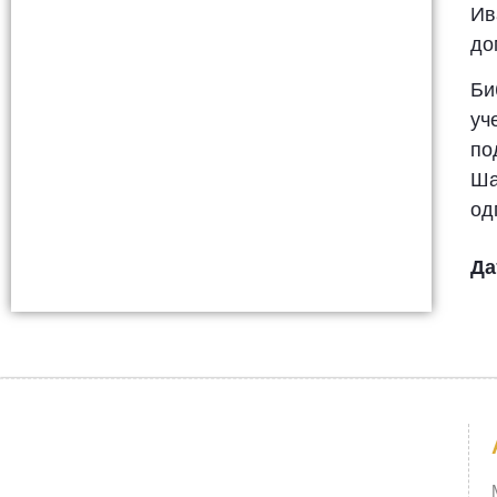
Ив
до
Би
уч
по
Ша
од
Да