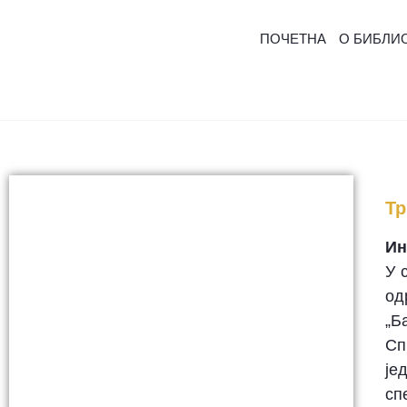
ПОЧЕТНА
О БИБЛИ
Тр
Ин
У 
од
„Б
Сп
је
сп