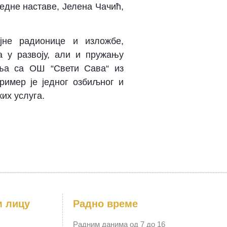
едне наставе, Јелена Чачић,
јне радионице и изложбе,
а у развоју, али и пружању
ња са ОШ “Свети Сава“ из
ример је једног озбиљног и
их услуга.
м лицу
Радно време
Радним данима од 7 до 16