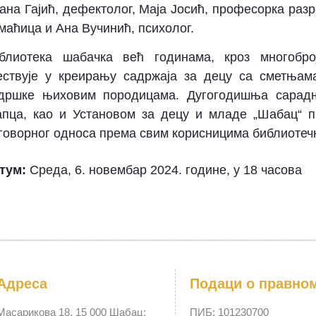
ана Гајић, дефектолог, Маја Јосић, професорка разр
маћица и Ана Вучинић, психолог.
блиотека шабачка већ годинама, кроз многобро
ествује у креирању садржаја за децу са сметњам
дршке њиховим породицама. Дугогодишња сарад
пца, као и Установом за децу и младе „Шабац“ п
говорног односа према свим корисницима библиотечк
тум:
Среда, 6. новембар 2024. године, у 18 часова
Адреса
Подаци о правно
Масарикова 18, 15 000 Шабац;
ПИБ: 101230700