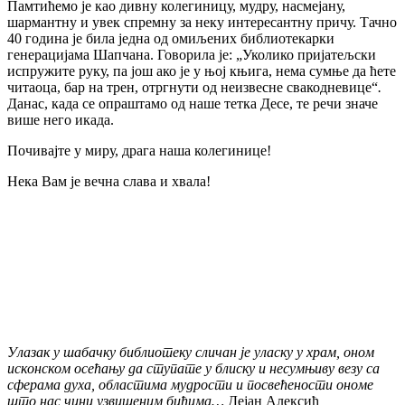
Памтићемо је као дивну колегиницу, мудру, насмејану,
шармантну и увек спремну за неку интересантну причу. Тачно
40 година је била једна од омиљених библиотекарки
генерацијама Шапчана. Говорила је: „Уколико пријатељски
испружите руку, па још ако је у њој књига, нема сумње да ћете
читаоца, бар на трен, отргнути од неизвесне свакодневице“
.
Данас, када се опраштамо од наше тетка Десе, те речи значе
више него икада.
Почивајте у миру, драга наша колегинице!
Нека Вам је вечна слава и хвала!
Улазак у шабачку библиотеку сличан је уласку у храм, оном
исконском осећању да ступате у блиску и несумњиву везу са
сферама духа, областима мудрости и посвећености ономе
што нас чини узвишеним бићима…
Дејан Алексић