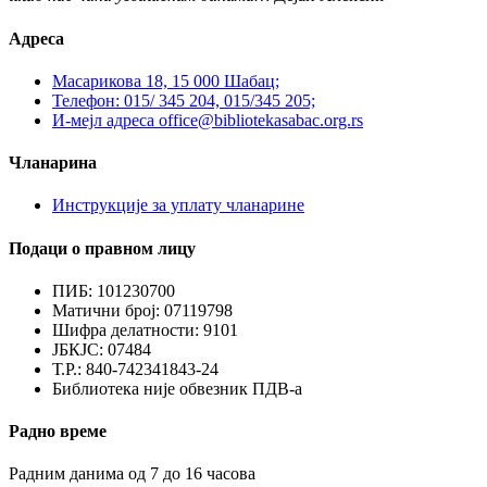
Адреса
Масарикова 18, 15 000 Шабац;
Телефон: 015/ 345 204, 015/345 205;
И-мејл адреса office@bibliotekasabac.org.rs
Чланарина
Инструкције за уплату чланарине
Подаци о правном лицу
ПИБ: 101230700
Матични број: 07119798
Шифра делатности: 9101
ЈБКЈС: 07484
Т.Р.: 840-742341843-24
Библиотека није обвезник ПДВ-а
Радно време
Радним данима од 7 до 16 часова