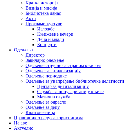
Кратка историја
Визија и мисија
Библиотека данас
Акти
Програми културе
Изложбе
Књижевне вечери
Деца и млади
Концерти
Одељења
Директор
Завичајно одељење
Одељење стручне са страном књигом
Одељење за каталогизацију
Одељење периодике
Одељење за унапређење библиотечке делатности
Центар за дигитализацију
Служба за популаризацију књиге
Матична служба
Одељење за одрасле
Одељење за децу
Књиговезница
Правилник о раду са корисницима
Најаве
Актуелно