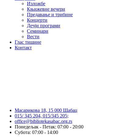
Изложбе
Књижевне вечери
Предавање и трибине
Концерти
Дечји програми
Семинари
Вести
Глас тишине
Контакт
Масарикова 18, 15 000 Шабац
015/ 345 204, 015/345 205;
office@bibliotekasabac.org.rs
Понедељак - Петак: 07:00 - 20:00
Субота: 07:00 - 14:00