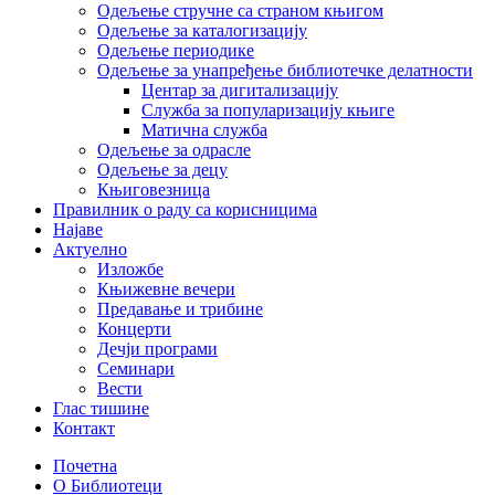
Одељење стручне са страном књигом
Одељење за каталогизацију
Одељење периодике
Одељење за унапређење библиотечке делатности
Центар за дигитализацију
Служба за популаризацију књиге
Матична служба
Одељење за одрасле
Одељење за децу
Књиговезница
Правилник о раду са корисницима
Најаве
Актуелно
Изложбе
Књижевне вечери
Предавање и трибине
Концерти
Дечји програми
Семинари
Вести
Глас тишине
Контакт
Почетна
О Библиотеци