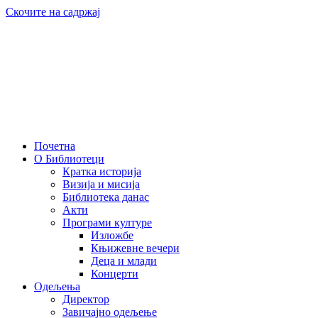
Скочите на садржај
Почетна
О Библиотеци
Кратка историја
Визија и мисија
Библиотека данас
Акти
Програми културе
Изложбе
Књижевне вечери
Деца и млади
Концерти
Одељења
Директор
Завичајно одељење