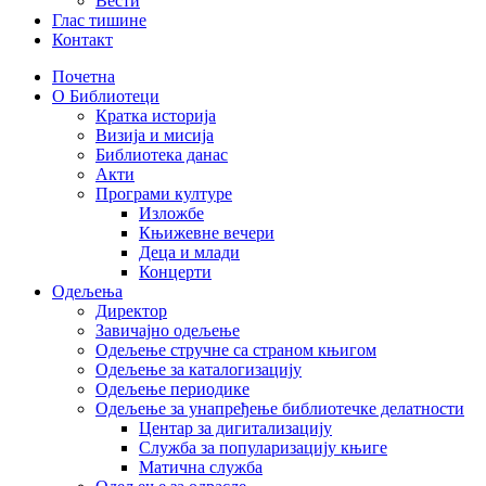
Вести
Глас тишине
Контакт
Почетна
О Библиотеци
Кратка историја
Визија и мисија
Библиотека данас
Акти
Програми културе
Изложбе
Књижевне вечери
Деца и млади
Концерти
Одељења
Директор
Завичајно одељење
Одељење стручне са страном књигом
Одељење за каталогизацију
Одељење периодике
Одељење за унапређење библиотечке делатности
Центар за дигитализацију
Служба за популаризацију књиге
Матична служба