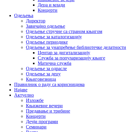
Деца и млади
Концерти
Одељења
Директор
Завичајно одељење
Одељење стручне са страном књигом
Одељење за каталогизацију
Одељење периодике
Одељење за унапређење библиотечке делатности
Центар за дигитализацију
Служба за популаризацију књиге
Матична служба
Одељење за одрасле
Одељење за децу
Књиговезница
Правилник о раду са корисницима
Најаве
Актуелно
Изложбе
Књижевне вечери
Предавање и трибине
Концерти
Дечји програми
Семинари