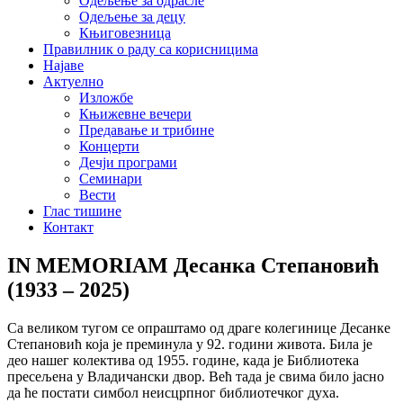
Одељење за одрасле
Одељење за децу
Књиговезница
Правилник о раду са корисницима
Најаве
Актуелно
Изложбе
Књижевне вечери
Предавање и трибине
Концерти
Дечји програми
Семинари
Вести
Глас тишине
Контакт
IN MEMORIAM Десанка Степановић
(1933 – 2025)
Са великом тугом се опраштамо од драге колегинице Десанке
Степановић која је преминула у 92. години живота. Била је
део нашег колектива од 1955. године, када је Библиотека
пресељена у Владичански двор. Већ тада је свима било јасно
да ће постати симбол неисцрпног библиотечког духа.