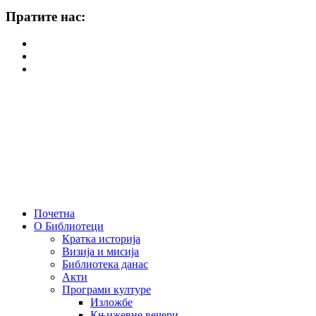
Пратите нас:
Почетна
О Библиотеци
Кратка историја
Визија и мисија
Библиотека данас
Акти
Програми културе
Изложбе
Књижевне вечери