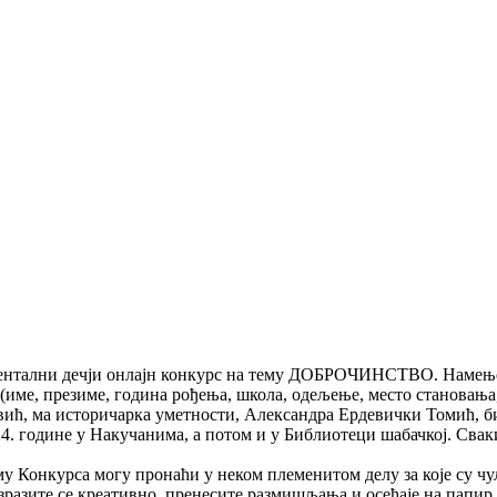
ентални дечји онлајн конкурс на тему ДОБРОЧИНСТВО. Намењен ј
(име, презиме, година рођења, школа, одељење, место становања, 
овић, ма историчарка уметности, Александра Ердевички Томић, 
24. године у Накучанима, а потом и у Библиотеци шабачкој. Сва
 Конкурса могу пронаћи у неком племенитом делу за које су чу
зразите се креативно, пренесите размишљања и осећаје на папир