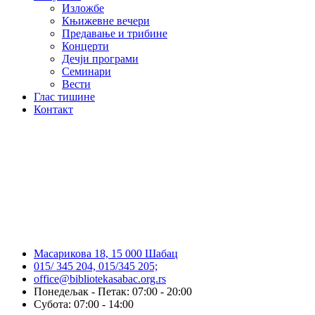
Изложбе
Књижевне вечери
Предавање и трибине
Концерти
Дечји програми
Семинари
Вести
Глас тишине
Контакт
Масарикова 18, 15 000 Шабац
015/ 345 204, 015/345 205;
office@bibliotekasabac.org.rs
Понедељак - Петак: 07:00 - 20:00
Субота: 07:00 - 14:00