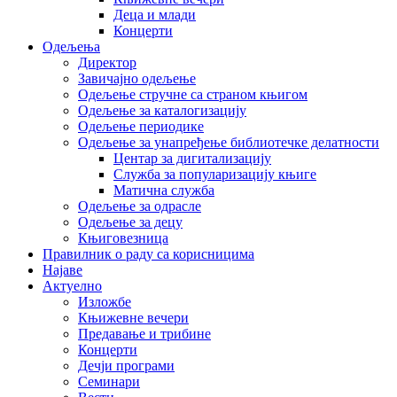
Деца и млади
Концерти
Одељења
Директор
Завичајно одељење
Одељење стручне са страном књигом
Одељење за каталогизацију
Одељење периодике
Одељење за унапређење библиотечке делатности
Центар за дигитализацију
Служба за популаризацију књиге
Матична служба
Одељење за одрасле
Одељење за децу
Књиговезница
Правилник о раду са корисницима
Најаве
Актуелно
Изложбе
Књижевне вечери
Предавање и трибине
Концерти
Дечји програми
Семинари