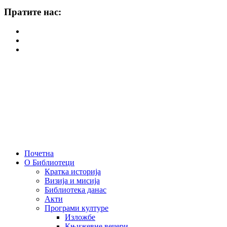
Пратите нас:
Почетна
О Библиотеци
Кратка историја
Визија и мисија
Библиотека данас
Акти
Програми културе
Изложбе
Књижевне вечери