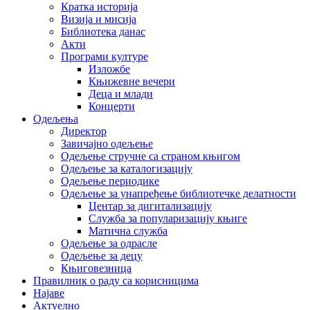
Кратка историја
Визија и мисија
Библиотека данас
Акти
Програми културе
Изложбе
Књижевне вечери
Деца и млади
Концерти
Одељења
Директор
Завичајно одељење
Одељење стручне са страном књигом
Одељење за каталогизацију
Одељење периодике
Одељење за унапређење библиотечке делатности
Центар за дигитализацију
Служба за популаризацију књиге
Матична служба
Одељење за одрасле
Одељење за децу
Књиговезница
Правилник о раду са корисницима
Најаве
Актуелно