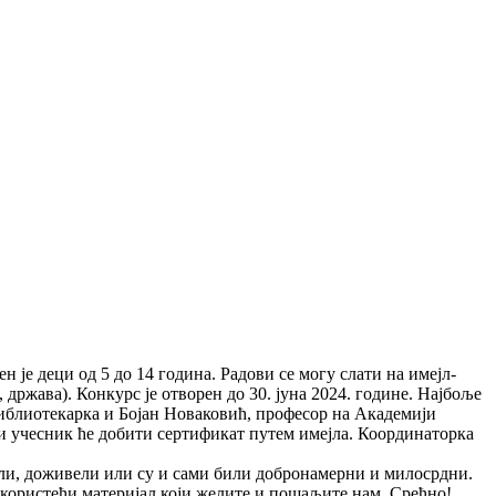
е деци од 5 до 14 година. Радови се могу слати на имејл-
држава). Конкурс је отворен до 30. јуна 2024. године. Најбоље
библиотекарка и Бојан Новаковић, професор на Академији
ки учесник ће добити сертификат путем имејла. Координаторка
ли, доживели или су и сами били добронамерни и милосрдни.
 користећи материјал који желите и пошаљите нам. Срећно!