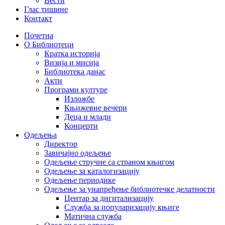
Вести
Глас тишине
Контакт
Почетна
О Библиотеци
Кратка историја
Визија и мисија
Библиотека данас
Акти
Програми културе
Изложбе
Књижевне вечери
Деца и млади
Концерти
Одељења
Директор
Завичајно одељење
Одељење стручне са страном књигом
Одељење за каталогизацију
Одељење периодике
Одељење за унапређење библиотечке делатности
Центар за дигитализацију
Служба за популаризацију књиге
Матична служба