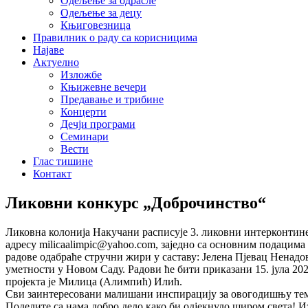
Одељење за одрасле
Одељење за децу
Књиговезница
Правилник о раду са корисницима
Најаве
Актуелно
Изложбе
Књижевне вечери
Предавање и трибине
Концерти
Дечји програми
Семинари
Вести
Глас тишине
Контакт
Ликовни конкурс „Доброчинство“
Ликовна колонија Накучани расписује 3. ликовни интерконтин
адресу milicaalimpic@yahoo.com, заједно са основним подацима 
радове одабраће стручни жири у саставу: Јелена Пјевац Ненад
уметности у Новом Саду. Радови ће бити приказани 15. јула 20
пројекта је Милица (Алимпић) Илић.
Сви заинтересовани малишани инспирацију за овогодишњу тему
Поделите са нама добро дело како би одјекнуло широм света! И