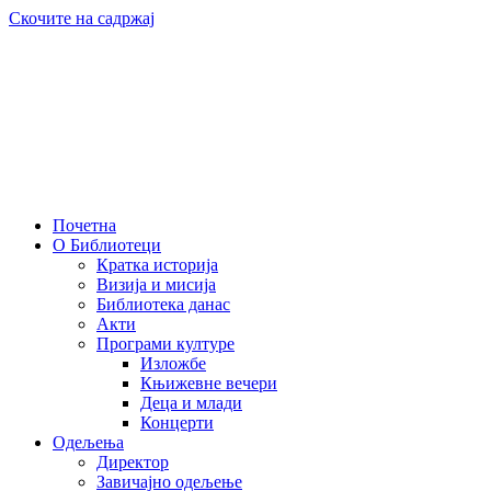
Скочите на садржај
Почетна
О Библиотеци
Кратка историја
Визија и мисија
Библиотека данас
Акти
Програми културе
Изложбе
Књижевне вечери
Деца и млади
Концерти
Одељења
Директор
Завичајно одељење