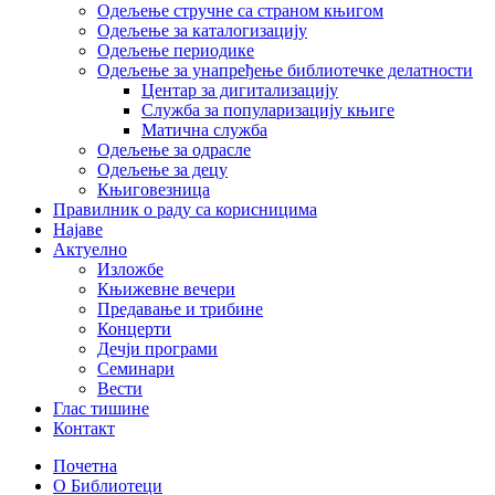
Одељење стручне са страном књигом
Одељење за каталогизацију
Одељење периодике
Одељење за унапређење библиотечке делатности
Центар за дигитализацију
Служба за популаризацију књиге
Матична служба
Одељење за одрасле
Одељење за децу
Књиговезница
Правилник о раду са корисницима
Најаве
Актуелно
Изложбе
Књижевне вечери
Предавање и трибине
Концерти
Дечји програми
Семинари
Вести
Глас тишине
Контакт
Почетна
О Библиотеци