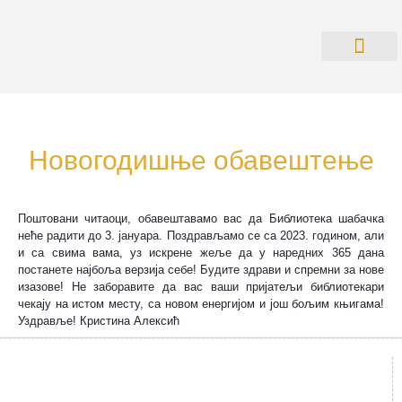
О БИБЛИОТ
ПРАВИЛНИК О РАДУ СА КО
Новогодишње обавештење
Поштовани читаоци, обавештавамо вас да Библиотека шабачка
неће радити до 3. јануара. Поздрављамо се са 2023. годином, али
и са свима вама, уз искрене жеље да у наредних 365 дана
постанете најбоља верзија себе! Будите здрави и спремни за нове
изазове! Не заборавите да вас ваши пријатељи библиотекари
чекају на истом месту, са новом енергијом и још бољим књигама!
Уздравље! Кристина Алексић