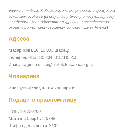
Улазак у шабачку библиотеку сличан је уласку у храм, оном
исконском осећању да ступате у блиску и несумњиву везу
са сферама духа, областима мудрости и посвећености
ономе што нас чини узвишеним бићима…
Дејан Алексић
Адреса
Масарикова 18, 15 000 Шабац;
Телефон: 015/ 345 204, 015/345 205;
И-мејл адреса office@bibliotekasabac.org.rs
Чланарина
Инструкције за уплату чланарине
Подаци о правном лицу
ПИБ: 101230700
Матични број: 07119798
Шифра делатности: 9101