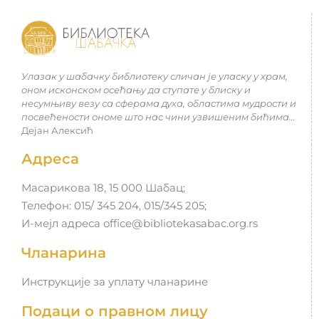
Улазак у шабачку библиотеку сличан је уласку у храм,
оном исконском осећању да ступате у блиску и
несумњиву везу са сферама духа, областима мудрости и
посвећености ономе што нас чини узвишеним бићима…
Дејан Алексић
Адреса
Масарикова 18, 15 000 Шабац;
Телефон: 015/ 345 204, 015/345 205;
И-мејл адреса office@bibliotekasabac.org.rs
Чланарина
Инструкције за уплату чланарине
Подаци о правном лицу