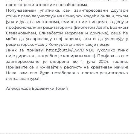
поетско-рецитаторским способностима.
Попуњавањем упитника, сви заинтересовани другари
стичу право да учествују на Конкурсу. Радећи онлајн, током
јуна и јула, са менторима, еминентним писцима за децу и
професионалним рецитаторима (Виолетом Јовић, Бранком
Стевановићем, Елизабетом Георгиев и другима), деца ће
моћи да усавршавају свој таленат, али и да учествују у
рецитаторском делу Конкурса слањем своје песме.
Линк за пријаву: https://cutt.ly/Gw7DlNB0 (уколико линк
није директан, потребно је копирати линк). Пријава за све
заинтересоване је отворена до 1. јуна 2024. године.
Пријавите се и уживајте у распусту на креативан начин!
Нека вам ово буде незаборавна поетско-рецитаторска
летња авантура!
Александра Ердевички Томић