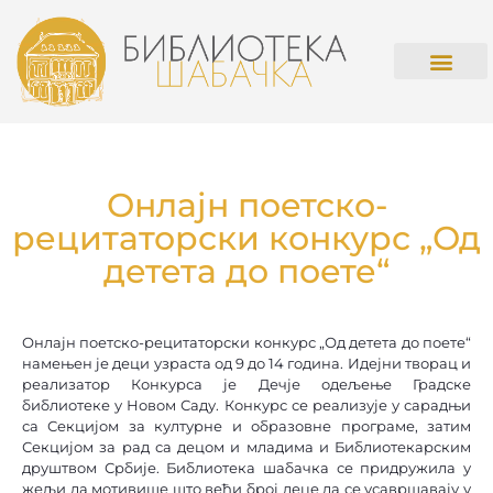
О БИБЛИОТ
ПРАВИЛНИК О РАДУ СА 
Онлајн поетско-
рецитаторски конкурс „Од
детета до поете“
Онлајн поетско-рецитаторски конкурс „Од детета до поете“
намењен је деци узраста од 9 до 14 година. Идејни творац и
реализатор Конкурса је Дечје одељење Градске
библиотеке у Новом Саду. Конкурс се реализује у сарадњи
са Секцијом за културне и образовне програме, затим
Секцијом за рад са децом и младима и Библиотекарским
друштвом Србије. Библиотека шабачка се придружила у
жељи да мотивише што већи број деце да се усавршавају у