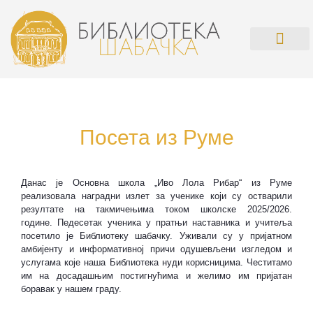
О БИБЛИОТ
ПРАВИЛНИК О РАДУ СА КО
Посета из Руме
Данас је Основна школа „Иво Лола Рибар“ из Руме
реализовала наградни излет за ученике који су остварили
резултате на такмичењима током школске 2025/2026.
године. Педесетак ученика у пратњи наставника и учитеља
посетило је Библиотеку шабачку. Уживали су у пријатном
амбијенту и информативној причи одушевљени изгледом и
услугама које наша Библиотека нуди корисницима. Честитамо
им на досадашњим постигнућима и желимо им пријатан
боравак у нашем граду.