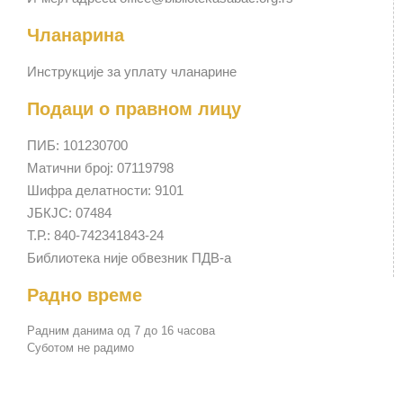
Чланарина
Инструкције за уплату чланарине
Подаци о правном лицу
ПИБ: 101230700
Матични број: 07119798
Шифра делатности: 9101
ЈБКЈС: 07484
Т.Р.: 840-742341843-24
Библиотека није обвезник ПДВ-а
Радно време
Радним данима од 7 до 16 часова
Суботом не радимо