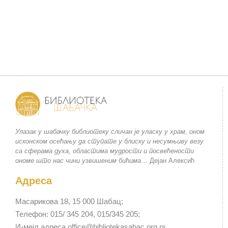
Улазак у шабачку библиотеку сличан је уласку у храм, оном
исконском осећању да ступате у блиску и несумњиву везу
са сферама духа, областима мудрости и посвећености
ономе што нас чини узвишеним бићима…
Дејан Алексић
Адреса
Масарикова 18, 15 000 Шабац;
Телефон: 015/ 345 204, 015/345 205;
И-мејл адреса office@bibliotekasabac.org.rs