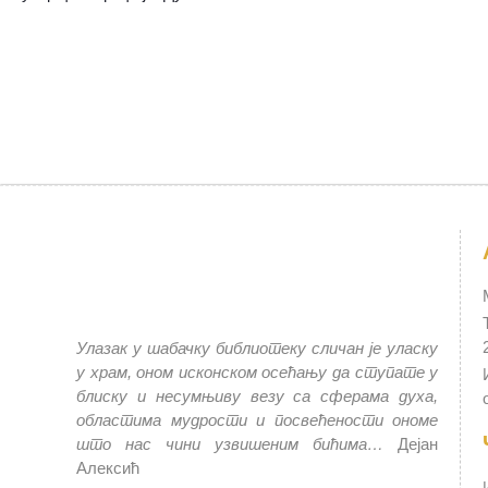
Улазак у шабачку библиотеку сличан је уласку
у храм, оном исконском осећању да ступате у
блиску и несумњиву везу са сферама духа,
областима мудрости и посвећености ономе
што нас чини узвишеним бићима…
Дејан
Алексић