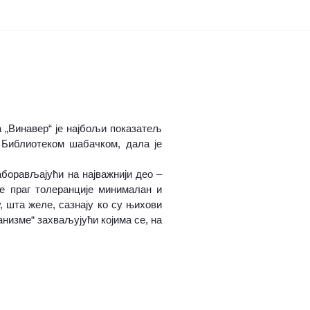
 „Винавер“ је најбољи показатељ
 Библиотеком шабачком, дала је
аборављајући на најважнији део –
је праг толеранције минималан и
, шта желе, сазнају ко су њихови
анизме“ захваљујући којима се, на