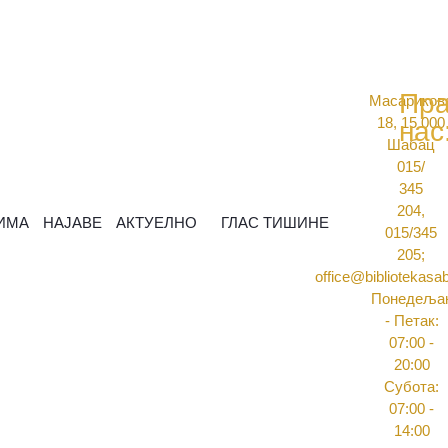
Пра
Масариков
18, 15 000
нас
Шабац
015/
345
204,
ИМА
НАЈАВЕ
АКТУЕЛНО
ГЛАС ТИШИНЕ
015/345
205;
office@bibliotekasab
Понедеља
- Петак:
07:00 -
20:00
Субота:
07:00 -
14:00