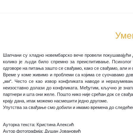
Уме
Шапчани су хладно новембарско вече провели покушавајући д
колико је људи било спремно за преиспитивање. Психолог 
одговоре на питања зашто се свађамо, како се свађамо, али и 
Време у коме живимо и проблеми са којима се суочавамо дово
„ми“. Често се као извор конфликата наводе и неразумевањ
неизоставно долази до конфликата. Међутим, кључно је знати
партнери и шта они желе. Пошто нико није срећан док се свађа
крају дана, ипак можемо насмешити једно другоме.
Упутства за свађање смо добили и имамо времена до следећег
Ауторка текста: Кристина Алексић
Аутор фотографија: Душан Јовановић