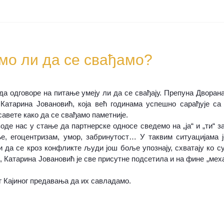
мо ли да се свађамо?
а одговоре на питање умеју ли да се свађају. Препуна Дворана
Катарина Јовановић, која већ годинама успешно сарађује са
савете како да се свађамо паметније.
де нас у стање да партнерске односе сведемо на „ја“ и „ти“ з
е, егоцентризам, умор, забринутост… У таквим ситуацијама 
 да се кроз конфликте људи још боље упознају, схватају ко су
, Катарина Јовановић је све присутне подсетила и на фине „мех
 Кајиног предавања да их савладамо.