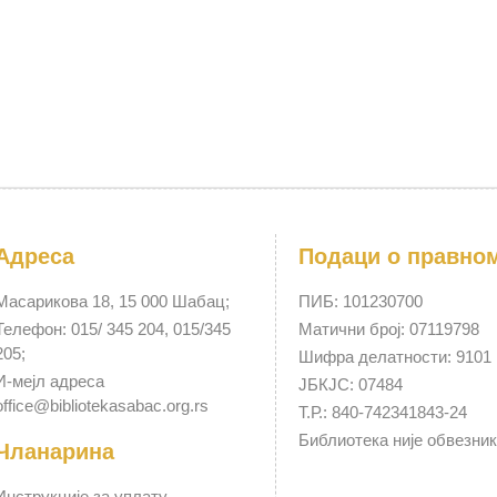
Адреса
Подаци о правно
Масарикова 18, 15 000 Шабац;
ПИБ: 101230700
Телефон: 015/ 345 204, 015/345
Матични број: 07119798
205;
Шифра делатности: 9101
И-мејл адреса
ЈБКЈС: 07484
office@bibliotekasabac.org.rs
Т.Р.: 840-742341843-24
Библиотека није обвезни
Чланарина
Инструкције за уплату