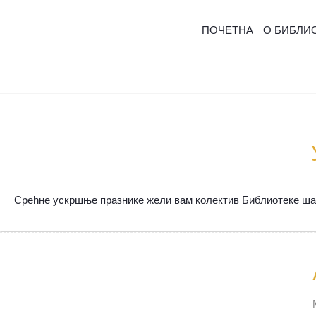
ПОЧЕТНА
О БИБЛИ
Срећне ускршње празнике жели вам колектив Библиотеке ша