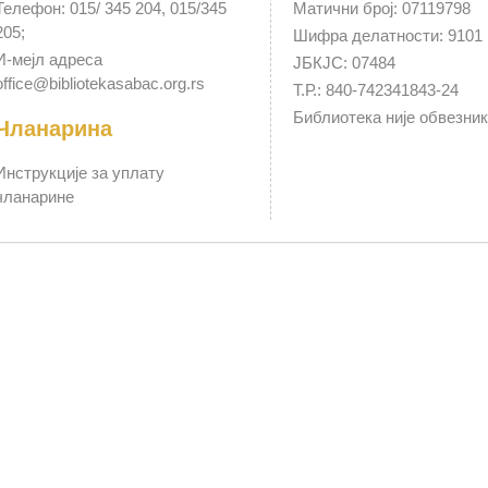
Телефон: 015/ 345 204, 015/345
Матични број: 07119798
205;
Шифра делатности: 9101
И-мејл адреса
ЈБКЈС: 07484
office@bibliotekasabac.org.rs
Т.Р.: 840-742341843-24
Библиотека није обвезни
Чланарина
Инструкције за уплату
чланарине