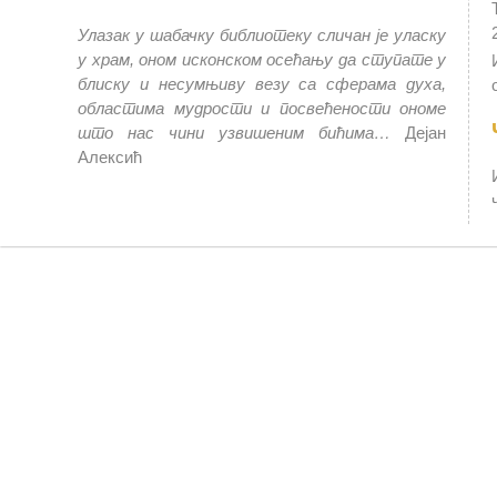
Улазак у шабачку библиотеку сличан је уласку
у храм, оном исконском осећању да ступате у
блиску и несумњиву везу са сферама духа,
областима мудрости и посвећености ономе
што нас чини узвишеним бићима…
Дејан
Алексић