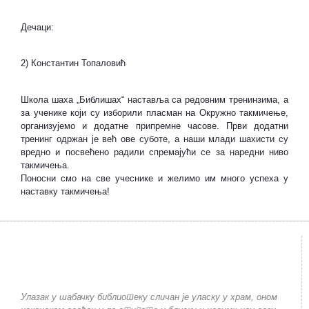
Дечаци:
2) Константин Топаловић
Школа шаха „Библишах“ наставља са редовним тренинзима, а
за ученике који су изборили пласман на Окружно такмичење,
организујемо и додатне припремне часове. Први додатни
тренинг одржан је већ ове суботе, а наши млади шахисти су
вредно и посвећено радили спремајући се за наредни ниво
такмичења.
Поносни смо на све учеснике и желимо им много успеха у
наставку такмичења!
Улазак у шабачку библиотеку сличан је уласку у храм, оном