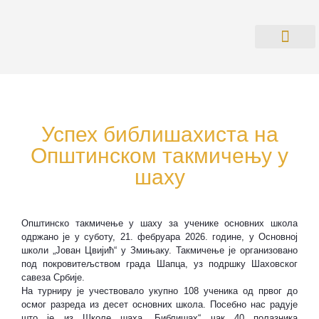
О БИБЛИОТ
ПРАВИЛНИК О РАДУ СА КО
Успех библишахиста на
Општинском такмичењу у
шаху
Општинско такмичење у шаху за ученике основних школа
одржано је у суботу, 21. фебруара 2026. године, у Основнoj
школи „Јован Цвијић“ у Змињаку. Такмичење је организовано
под покровитељством градa Шапца, уз подршку Шаховског
савеза Србије.
На турниру је учествовало укупно 108 ученика од првог до
осмог разреда из десет основних школа. Посебно нас радује
што је из Школе шаха „Библишах“ чак 40 полазника