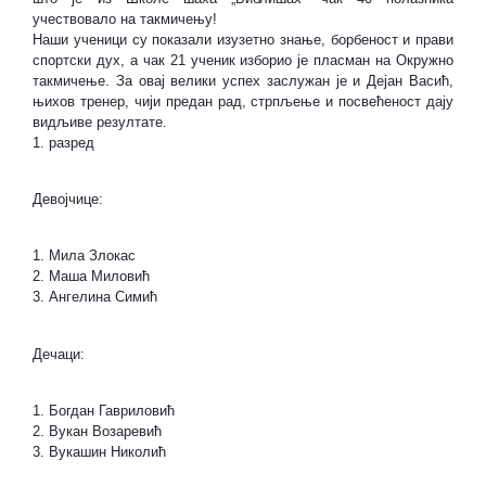
учествовало на такмичењу!
Наши ученици су показали изузетно знање, борбеност и прави
спортски дух, а чак 21 ученик изборио је пласман на Окружно
такмичење. За овај велики успех заслужан је и Дејан Васић,
њихов тренер, чији предан рад, стрпљење и посвећеност дају
видљиве резултате.
1. разред
Девојчице:
1. Мила Злокас
2. Маша Миловић
3. Ангелина Симић
Дечаци:
1. Богдан Гавриловић
2. Вукан Возаревић
3. Вукашин Николић