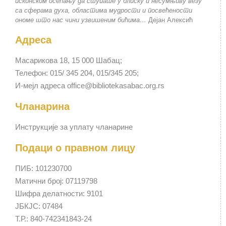
исконском осећању да ступате у блиску и несумњиву везу
са сферама духа, областима мудрости и посвећености
ономе што нас чини узвишеним бићима…
Дејан Алексић
Адреса
Масарикова 18, 15 000 Шабац;
Телефон: 015/ 345 204, 015/345 205;
И-мејл адреса office@bibliotekasabac.org.rs
Чланарина
Инструкције за уплату чланарине
Подаци о правном лицу
ПИБ: 101230700
Матични број: 07119798
Шифра делатности: 9101
ЈБКЈС: 07484
Т.Р.: 840-742341843-24