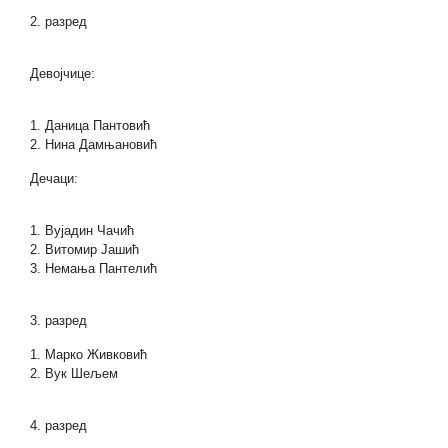
2. разред
Девојчице:
1. Даница Пантовић
2. Нина Дамњановић
Дечаци:
1. Вујадин Чачић
2. Витомир Јашић
3. Немања Пантелић
3. разред
1. Марко Живковић
2. Вук Шељем
4. разред