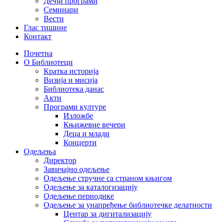
Дечји програми
Семинари
Вести
Глас тишине
Контакт
Почетна
О Библиотеци
Кратка историја
Визија и мисија
Библиотека данас
Акти
Програми културе
Изложбе
Књижевне вечери
Деца и млади
Концерти
Одељења
Директор
Завичајно одељење
Одељење стручне са страном књигом
Одељење за каталогизацију
Одељење периодике
Одељење за унапређење библиотечке делатности
Центар за дигитализацију