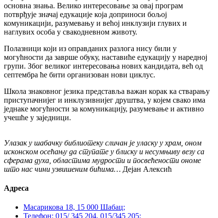
основна знања. Велико интересовање за овај програм
потврђује значај едукације која доприноси бољој
комуникацији, разумевању и већој инклузији глувих и
наглувих особа у свакодневном животу.
Полазници који из оправданих разлога нису били у
могућности да заврше обуку, наставиће едукацију у наредној
групи. Због великог интересовања нових кандидата, већ од
септембра ће бити организован нови циклус.
Школа знаковног језика представља важан корак ка стварању
приступачнијег и инклузивнијег друштва, у којем свако има
једнаке могућности за комуникацију, разумевање и активно
учешће у заједници.
Улазак у шабачку библиотеку сличан је уласку у храм, оном
исконском осећању да ступате у блиску и несумњиву везу са
сферама духа, областима мудрости и посвећености ономе
што нас чини узвишеним бићима…
Дејан Алексић
Адреса
Масарикова 18, 15 000 Шабац;
Телефон: 015/ 345 204, 015/345 205;