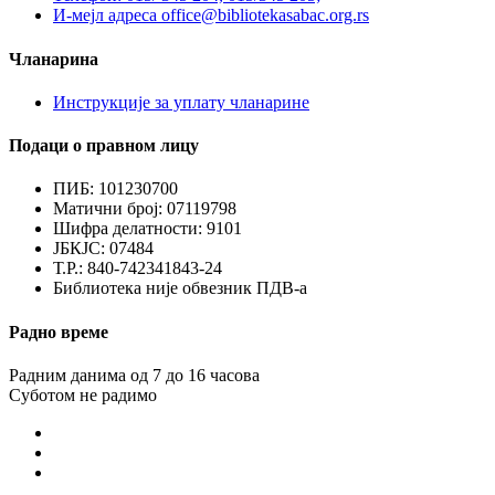
И-мејл адреса office@bibliotekasabac.org.rs
Чланарина
Инструкције за уплату чланарине
Подаци о правном лицу
ПИБ: 101230700
Матични број: 07119798
Шифра делатности: 9101
ЈБКЈС: 07484
Т.Р.: 840-742341843-24
Библиотека није обвезник ПДВ-а
Радно време
Радним данима од 7 до 16 часова
Суботом не радимо