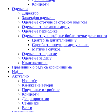
Концерти
Одељења
Директор
Завичајно одељење
Одељење стручне са страном књигом
Одељење за каталогизацију
Одељење периодике
Одељење за унапређење библиотечке делатности
Центар за дигитализацију
Служба за популаризацију књиге
Матична служба
Одељење за одрасле
Одељење за децу
Књиговезница
Правилник о раду са корисницима
Најаве
Актуелно
Изложбе
Књижевне вечери
Предавање и трибине
Концерти
Дечји програми
Семинари
Вести