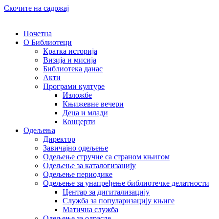
Скочите на садржај
Почетна
О Библиотеци
Кратка историја
Визија и мисија
Библиотека данас
Акти
Програми културе
Изложбе
Књижевне вечери
Деца и млади
Концерти
Одељења
Директор
Завичајно одељење
Одељење стручне са страном књигом
Одељење за каталогизацију
Одељење периодике
Одељење за унапређење библиотечке делатности
Центар за дигитализацију
Служба за популаризацију књиге
Матична служба
Одељење за одрасле