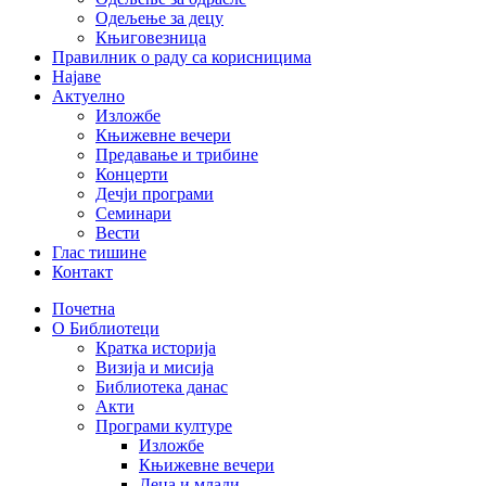
Одељење за децу
Књиговезница
Правилник о раду са корисницима
Најаве
Актуелно
Изложбе
Књижевне вечери
Предавање и трибине
Концерти
Дечји програми
Семинари
Вести
Глас тишине
Контакт
Почетна
О Библиотеци
Кратка историја
Визија и мисија
Библиотека данас
Акти
Програми културе
Изложбе
Књижевне вечери
Деца и млади