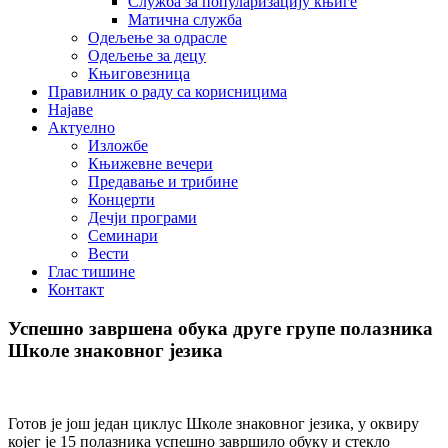
Служба за популаризацију књиге
Матична служба
Одељење за одрасле
Одељење за децу
Књиговезница
Правилник о раду са корисницима
Најаве
Актуелно
Изложбе
Књижевне вечери
Предавање и трибине
Концерти
Дечји програми
Семинари
Вести
Глас тишине
Контакт
Успешно завршена обука друге групе полазника
Школе знаковног језика
Готов је још један циклус Школе знаковног језика, у оквиру
којег је 15 полазника успешно завршило обуку и стекло