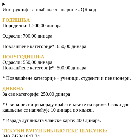
Инструкције за плаћање чланарине - QR код
ГОДИШЊА
Породична: 1.200,00 динара
Одрасли: 700,00 динара
Повлашћене категорије*: 650,00 динара
ПОЛУГОДИШЊА
Одрасли: 550,00 динара
Повлашћене категорије*: 500,00 динара
* Повлашћене категорије – ученици, студенти и пензионери.
ДНЕВНА
За све категорије: 250,00 динара
* Сви корисници морају враћати књиге на време. Сваки дан
кашњења се наплаћује 10 динара по књизи.
* Израда дупликата чланске карте: 400 динара.
ТЕКУЋИ РАЧУН БИБЛИОТЕКЕ ШАБАЧКЕ:
840-742341843-24