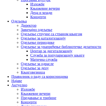
Изложбе
Књижевне вечери
Деца и млади
Концерти
Одељења
Директор
Завичајно одељење
Одељење стручне са страном књигом
Одељење за каталогизацију
Одељење периодике
Одељење за унапређење библиотечке делатности
Центар за дигитализацију
Служба за популаризацију књиге
Матична служба
Одељење за одрасле
Одељење за децу
Књиговезница
Правилник о раду са корисницима
Најаве
Актуелно
Изложбе
Књижевне вечери
Предавање и трибине
Концерти