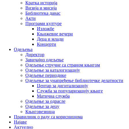
Кратка историја
Визија и мисија
Библиотека данас
Акти
Програми културе
Изложбе
Књижевне вечери
Деца и млади
Концерти
Одељења
Директор
Завичајно одељење
Одељење стручне са страном књигом
Одељење за каталогизацију
Одељење периодике
Одељење за унапређење библиотечке делатности
Центар за дигитализацију
Служба за популаризацију књиге
Матична служба
Одељење за одрасле
Одељење за децу
Књиговезница
Правилник о раду са корисницима
Најаве
Актуелно