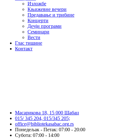
Изложбе
Књижевне вечери
Предавање и трибине
Концерти
Дечји програми
Семинари
Вести
Глас тишине
Контакт
Масарикова 18, 15 000 Шабац
015/ 345 204, 015/345 205;
office@bibliotekasabac.org.rs
Понедељак - Петак: 07:00 - 20:00
Субота: 07:00 - 14:00