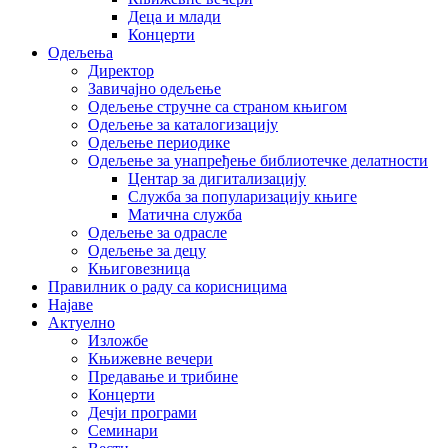
Деца и млади
Концерти
Одељења
Директор
Завичајно одељење
Одељење стручне са страном књигом
Одељење за каталогизацију
Одељење периодике
Одељење за унапређење библиотечке делатности
Центар за дигитализацију
Служба за популаризацију књиге
Матична служба
Одељење за одрасле
Одељење за децу
Књиговезница
Правилник о раду са корисницима
Најаве
Актуелно
Изложбе
Књижевне вечери
Предавање и трибине
Концерти
Дечји програми
Семинари