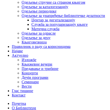
Одељење стручне са страном књигом
Одељење за каталогизацију
Одељење периодике
Одељење за унапређење библиотечке делатности
Центар за дигитализацију
Служба за популаризацију књиге
Матична служба
Одељење за одрасле
Одељење за децу
Књиговезница
Правилник о раду са корисницима
Најаве
Актуелно
Изложбе
Књижевне вечери
Предавање и трибине
Концерти
Дечји програми
Семинари
Вести
Глас тишине
Контакт
Почетна
О Библиотеци