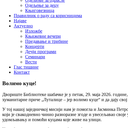
Одељење за одрасле
Одељење за децу
Књиговезница
Правилник о раду са корисницима
Најаве
Актуелно
Изложбе
Књижевне вечери
Предавање и трибине
Концерти
Дечји програми
Семинари
Вести
Глас тишине
Контакт
Волимо куце!
Двориште Библиотеке шабачке је у петак, 29. маја 2026. годин
хуманитарне приче „Луталице – јер волимо куце“ и да дају свој
У тој нашој заједничкој мисији нам је помогла и Јасминка Пе
који је свакодневно чинио разноразне згоде и увесељавао своје
удомљавању и помоћи куцама које живе на улици.