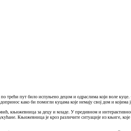
е, по трећи пут било испуњено децом и одраслима који воле куц
 допринос како би помогли куцама које немају свој дом и којима 
тровић, књижевница за децу и младе. У предивном и интерактив
 укућане. Књижевница је кроз различите ситуације из књиге, које