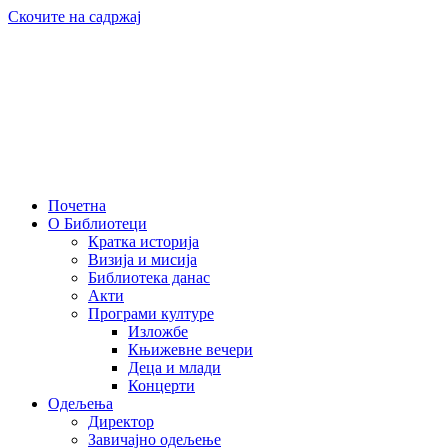
Скочите на садржај
Почетна
О Библиотеци
Кратка историја
Визија и мисија
Библиотека данас
Акти
Програми културе
Изложбе
Књижевне вечери
Деца и млади
Концерти
Одељења
Директор
Завичајно одељење