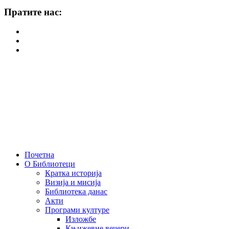
Пратите нас:
Почетна
О Библиотеци
Кратка историја
Визија и мисија
Библиотека данас
Акти
Програми културе
Изложбе
Књижевне вечери