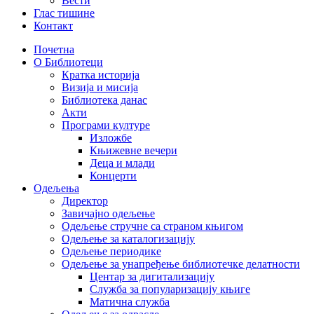
Вести
Глас тишине
Контакт
Почетна
О Библиотеци
Кратка историја
Визија и мисија
Библиотека данас
Акти
Програми културе
Изложбе
Књижевне вечери
Деца и млади
Концерти
Одељења
Директор
Завичајно одељење
Одељење стручне са страном књигом
Одељење за каталогизацију
Одељење периодике
Одељење за унапређење библиотечке делатности
Центар за дигитализацију
Служба за популаризацију књиге
Матична служба