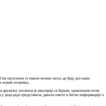
е. Сви окупљени су имали велику жељу да буду део наше
је помоћ потребна.
ном дружењу упознала је школарце са Крцом, удомљеним псом
 су деца радо представила, давала савете и битне информације о