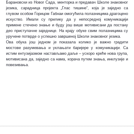
Барановски из Новог Сада, менторка и предавач Школе знаковног
језика, сарадница пројекта „Глас тишине“, која је заједно са
глувом особом Горицом Габнаи омогућила полазницима драгоцено
искуство. Имали су прилику да у непосредној комуникацији
примене стечено знање и буду још више мотивисани да постану
део приступачне заједнице. На крају обуке свим полазницима су
уручене потврде о успешно завршеној Школи знаковног језика.
Ова обука још једном је показала колико је важно градити
мостове разумевања и уклањати баријере у комуникацији. Са
истим ентузијазмом настављамо даље – ускоро креће нова група,
мотивисана да, заједно са нама, корача путем знања, инклузије и
повезивања.