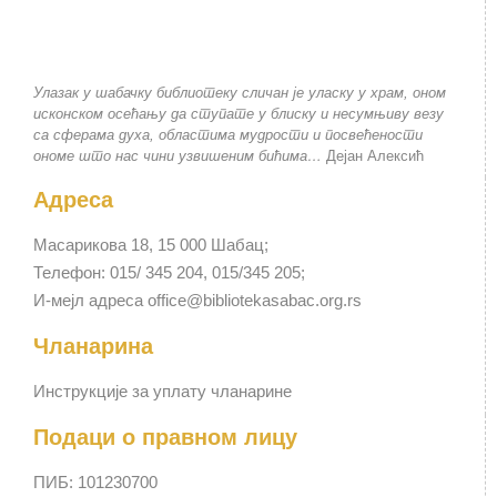
Улазак у шабачку библиотеку сличан је уласку у храм, оном
исконском осећању да ступате у блиску и несумњиву везу
са сферама духа, областима мудрости и посвећености
ономе што нас чини узвишеним бићима…
Дејан Алексић
Адреса
Масарикова 18, 15 000 Шабац;
Телефон: 015/ 345 204, 015/345 205;
И-мејл адреса office@bibliotekasabac.org.rs
Чланарина
Инструкције за уплату чланарине
Подаци о правном лицу
ПИБ: 101230700