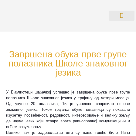
О БИБЛИОТ
ПРАВИЛНИК О РАДУ СА КО
Завршена обука прве групе
полазника Школе знаковног
језика
У Библиотеци шабачкој успешно је завршена обука прве групе
полазника Школе знаковног језика у трајању од четири месеца.
Од укупно 20 полазника, 15 је успешно завршило основе
знаковног језика. Током трајања обуке полазници су показали
изузетну посвећеност, редовност, интересовање и велику жељу
да науче језик који отвара врата равноправној комуникацијни и
већем разумевању.
Велико нам је задовољство што су наше гошће биле Нина