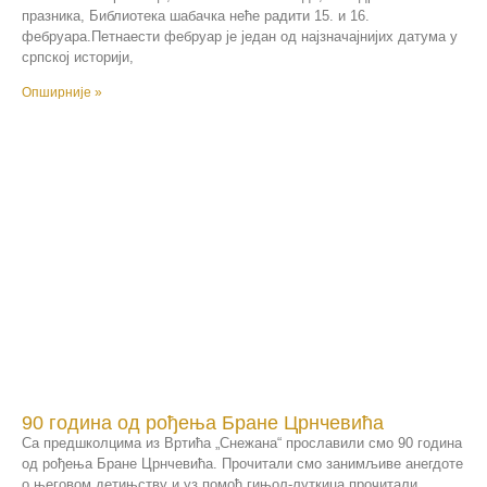
празника, Библиотека шабачка неће радити 15. и 16.
фебруара.Петнаести фебруар је један од најзначајнијих датума у
српској историји,
Опширније »
90 година од рођења Бране Црнчевића
Са предшколцима из Вртића „Снежана“ прославили смо 90 година
од рођења Бране Црнчевића. Прочитали смо занимљиве анегдоте
о његовом детињству и уз помоћ гињол-луткица прочитали