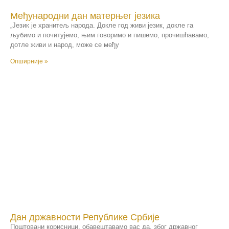
Међународни дан матерњег језика
„Језик је хранитељ народа. Докле год живи језик, докле га
љубимо и почитујемо, њим говоримо и пишемо, прочишћавамо,
дотле живи и народ, може се међу
Опширније »
Дан државности Републике Србије
Поштовани корисници, обавештавамо вас да, због државног