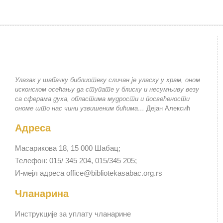
Улазак у шабачку библиотеку сличан је уласку у храм, оном
исконском осећању да ступате у блиску и несумњиву везу
са сферама духа, областима мудрости и посвећености
ономе што нас чини узвишеним бићима…
Дејан Алексић
Адреса
Масарикова 18, 15 000 Шабац;
Телефон: 015/ 345 204, 015/345 205;
И-мејл адреса office@bibliotekasabac.org.rs
Чланарина
Инструкције за уплату чланарине