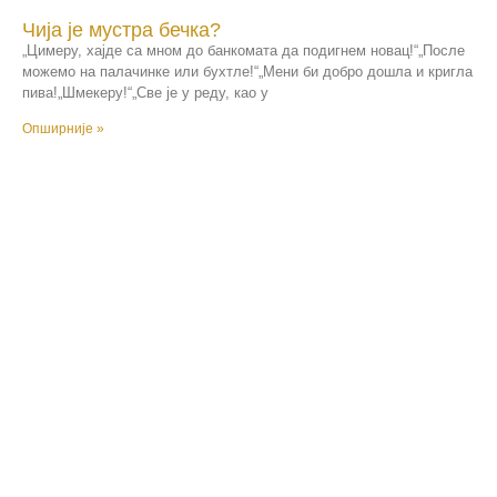
Чија је мустра бечка?
„Цимеру, хајде са мном до банкомата да подигнем новац!“„После
можемо на палачинке или бухтле!“„Мени би добро дошла и кригла
пива!„Шмекеру!“„Све је у реду, као у
Опширније »