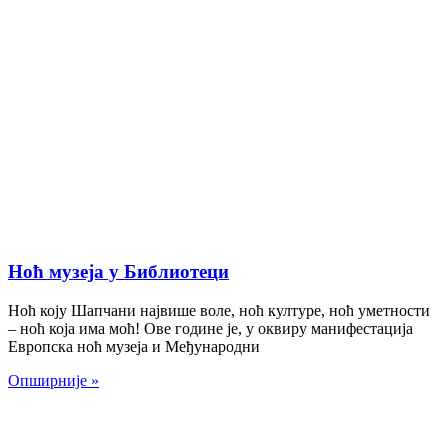
Ноћ музеја у Библиотеци
Ноћ коју Шапчани највише воле, ноћ културе, ноћ уметности
– ноћ која има моћ! Ове године је, у оквиру манифестација
Европска ноћ музеја и Међународни
Опширније »