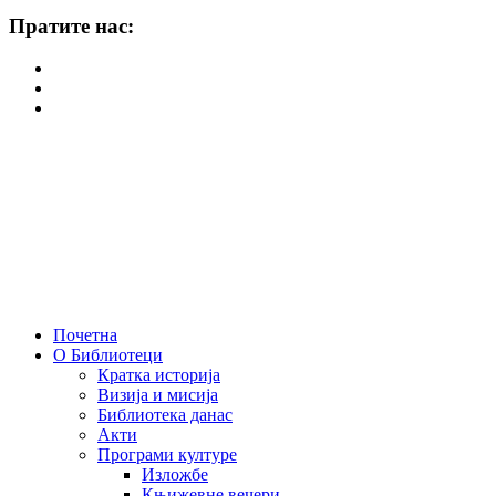
Пратите нас:
Почетна
О Библиотеци
Кратка историја
Визија и мисија
Библиотека данас
Акти
Програми културе
Изложбе
Књижевне вечери