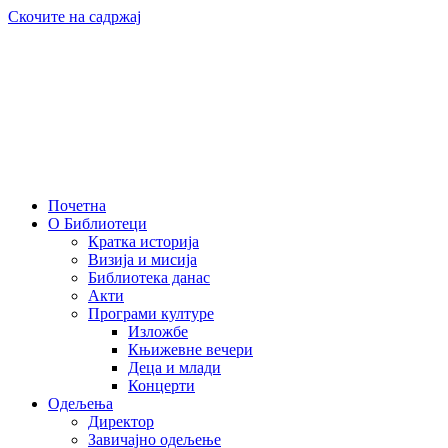
Скочите на садржај
Почетна
О Библиотеци
Кратка историја
Визија и мисија
Библиотека данас
Акти
Програми културе
Изложбе
Књижевне вечери
Деца и млади
Концерти
Одељења
Директор
Завичајно одељење