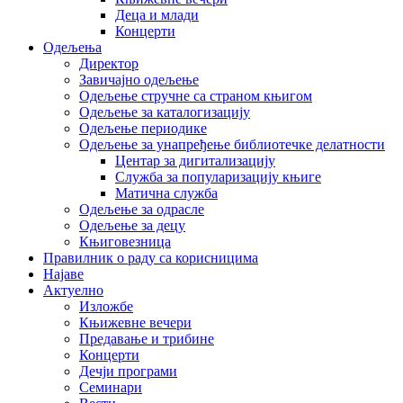
Деца и млади
Концерти
Одељења
Директор
Завичајно одељење
Одељење стручне са страном књигом
Одељење за каталогизацију
Одељење периодике
Одељење за унапређење библиотечке делатности
Центар за дигитализацију
Служба за популаризацију књиге
Матична служба
Одељење за одрасле
Одељење за децу
Књиговезница
Правилник о раду са корисницима
Најаве
Актуелно
Изложбе
Књижевне вечери
Предавање и трибине
Концерти
Дечји програми
Семинари