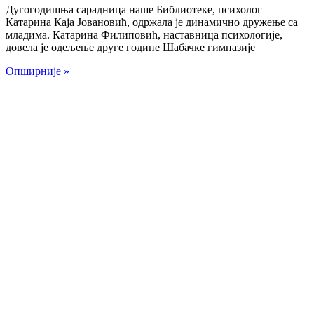
Дугогодишња сарадница наше Библиотеке, психолог
Катарина Каја Јовановић, одржала је динамично дружење са
младима. Катарина Филиповић, наставница психологије,
довела је одељење друге године Шабачке гимназије
Опширније »