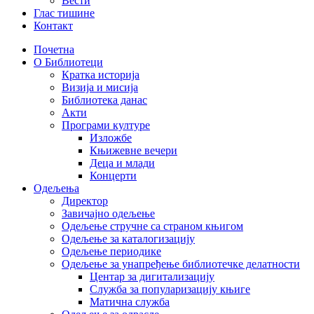
Вести
Глас тишине
Контакт
Почетна
О Библиотеци
Кратка историја
Визија и мисија
Библиотека данас
Акти
Програми културе
Изложбе
Књижевне вечери
Деца и млади
Концерти
Одељења
Директор
Завичајно одељење
Одељење стручне са страном књигом
Одељење за каталогизацију
Одељење периодике
Одељење за унапређење библиотечке делатности
Центар за дигитализацију
Служба за популаризацију књиге
Матична служба