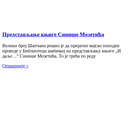
Представљање књиге Синише Мозетића
Велики број Шапчана решио је да пријатно мајско поподне
проведе у Библиотеци шабачкој на представљању књиге „И
даље…“ Синише Мозетића. То је трећа по реду
Опширније »