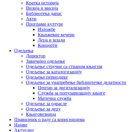
Кратка историја
Визија и мисија
Библиотека данас
Акти
Програми културе
Изложбе
Књижевне вечери
Деца и млади
Концерти
Одељења
Директор
Завичајно одељење
Одељење стручне са страном књигом
Одељење за каталогизацију
Одељење периодике
Одељење за унапређење библиотечке делатности
Центар за дигитализацију
Служба за популаризацију књиге
Матична служба
Одељење за одрасле
Одељење за децу
Књиговезница
Правилник о раду са корисницима
Најаве
Актуелно