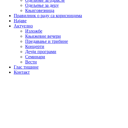
Одељење за одрасле
Одељење за децу
Књиговезница
Правилник о раду са корисницима
Најаве
Актуелно
Изложбе
Књижевне вечери
Предавање и трибине
Концерти
Дечји програми
Семинари
Вести
Глас тишине
Контакт