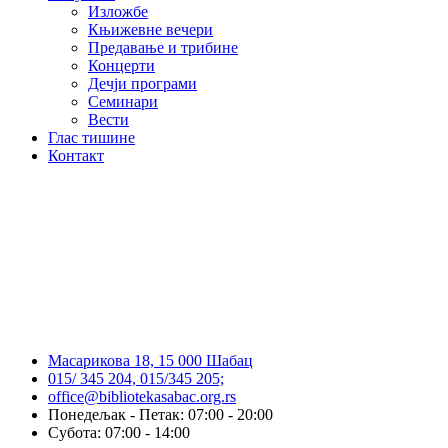
Изложбе
Књижевне вечери
Предавање и трибине
Концерти
Дечји програми
Семинари
Вести
Глас тишине
Контакт
Масарикова 18, 15 000 Шабац
015/ 345 204, 015/345 205;
office@bibliotekasabac.org.rs
Понедељак - Петак: 07:00 - 20:00
Субота: 07:00 - 14:00