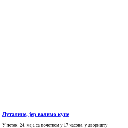
Луталице, јер волимо куце
У петак, 24. маја са почетком у 17 часова, у дворишту