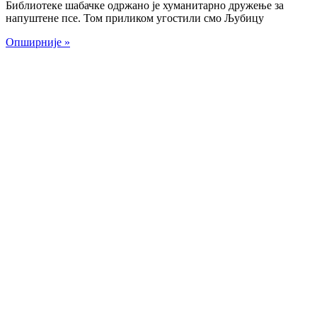
Библиотеке шабачке одржано је хуманитарно дружење за
напуштене псе. Том приликом угостили смо Љубицу
Опширније »