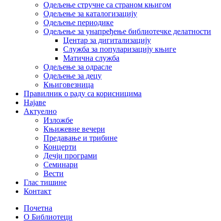
Одељење стручне са страном књигом
Одељење за каталогизацију
Одељење периодике
Одељење за унапређење библиотечке делатности
Центар за дигитализацију
Служба за популаризацију књиге
Матична служба
Одељење за одрасле
Одељење за децу
Књиговезница
Правилник о раду са корисницима
Најаве
Актуелно
Изложбе
Књижевне вечери
Предавање и трибине
Концерти
Дечји програми
Семинари
Вести
Глас тишине
Контакт
Почетна
О Библиотеци