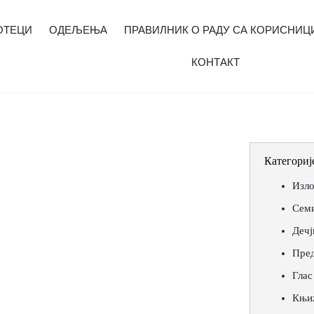
ОТЕЦИ
ОДЕЉЕЊА
ПРАВИЛНИК О РАДУ СА КОРИСНИЦ
КОНТАКТ
Категориј
Изл
Сем
Дечј
Пред
Глас
Књи