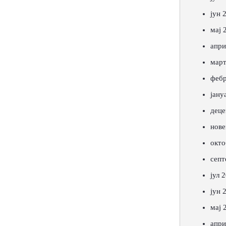
јун 
мај 
апри
март
фебр
јану
деце
нове
окто
септ
јул 
јун 
мај 
апри