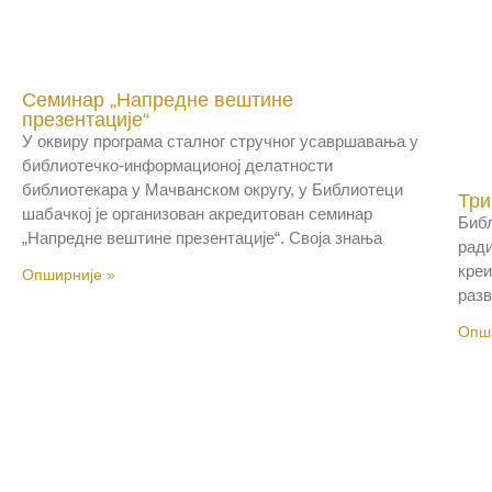
Семинар „Напредне вештине
презентације“
У оквиру програма сталног стручног усавршавања у
библиотечко-информационој делатности
библиотекара у Мачванском округу, у Библиотеци
Три
шабачкој је организован акредитован семинар
Библ
„Напредне вештине презентације“. Своја знања
ради
креи
Опширније »
разв
Опши