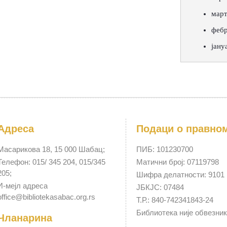
март
фебр
јану
Адреса
Подаци о правно
Масарикова 18, 15 000 Шабац;
ПИБ: 101230700
Телефон: 015/ 345 204, 015/345
Матични број: 07119798
205;
Шифра делатности: 9101
И-мејл адреса
ЈБКЈС: 07484
office@bibliotekasabac.org.rs
Т.Р.: 840-742341843-24
Библиотека није обвезни
Чланарина