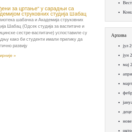
Вес
ђени за цртање“ у сарадњи са
Кон
демијом струковних студија Шабац
иотека шабачка и Академија струковних
ија Шабац (Одсек студија за васпитаче и
цинске сестре-васпитаче) успоставиле су
Архива
дњу како би студенти имали прилику да
тично развију
јул 
јун 
рније »
мај 
апри
март
фебр
јану
деце
нове
окто