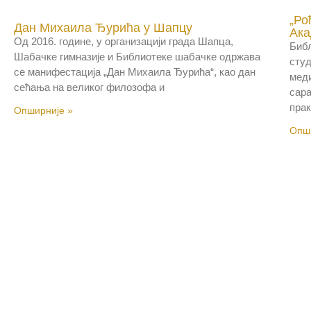
„Ро
Дан Михаила Ђурића у Шапцу
Ака
Од 2016. године, у организацији града Шапца,
Библ
Шабачке гимназије и Библиотеке шабачке одржава
студ
се манифестација „Дан Михаила Ђурића“, као дан
меди
сећања на великог филозофа и
сара
прак
Опширније »
Опши