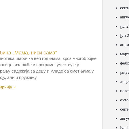
септ
авгу
јул 
јун 
апри
бина „Мама, ниси сама“
март
иотека шабачка већ годинама, кроз многобројне
фебр
онице, изложбе и програме, учествује у
рању садржаја за децу и младе са сметњама у
јану
оју, али и пружању
деце
рније »
нове
окто
септ
авгу
јул 