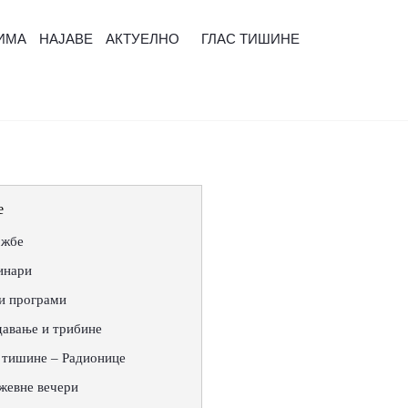
ИМА
НАЈАВЕ
АКТУЕЛНО
ГЛАС ТИШИНЕ
е
ожбе
инари
и програми
авање и трибине
 тишине – Радионице
жевне вечери