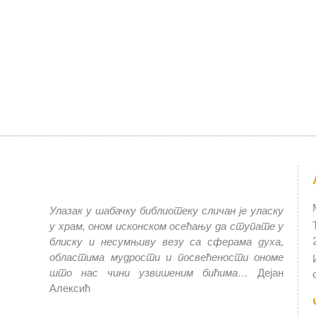
Улазак у шабачку библиотеку сличан је уласку
у храм, оном исконском осећању да ступате у
блиску и несумњиву везу са сферама духа,
областима мудрости и посвећености ономе
што нас чини узвишеним бићима…
Дејан
Алексић