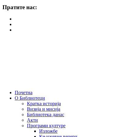
Пратите нас:
Почетна
О Библиотеци
Кратка историја
Визија и мисија
Библиотека данас
Акти
Програми културе
Изложбе
Књижевне вечери