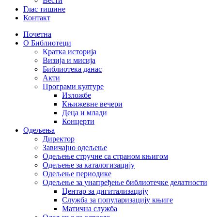
Вести
Глас тишине
Контакт
Почетна
О Библиотеци
Кратка историја
Визија и мисија
Библиотека данас
Акти
Програми културе
Изложбе
Књижевне вечери
Деца и млади
Концерти
Одељења
Директор
Завичајно одељење
Одељење стручне са страном књигом
Одељење за каталогизацију
Одељење периодике
Одељење за унапређење библиотечке делатности
Центар за дигитализацију
Служба за популаризацију књиге
Матична служба