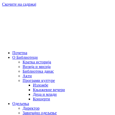
Скочите на садржај
Почетна
О Библиотеци
Кратка историја
Визија и мисија
Библиотека данас
Акти
Програми културе
Изложбе
Књижевне вечери
Деца и млади
Концерти
Одељења
Директор
Завичајно одељење