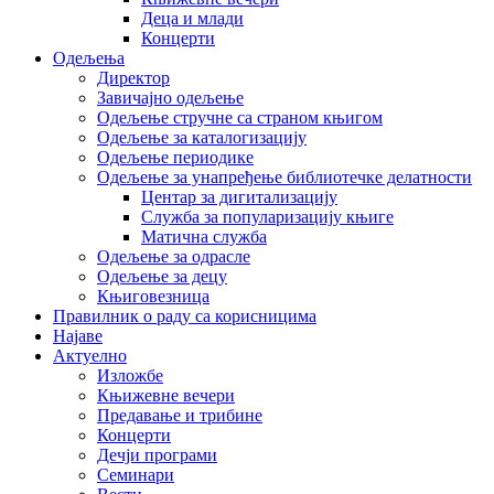
Деца и млади
Концерти
Одељења
Директор
Завичајно одељење
Одељење стручне са страном књигом
Одељење за каталогизацију
Одељење периодике
Одељење за унапређење библиотечке делатности
Центар за дигитализацију
Служба за популаризацију књиге
Матична служба
Одељење за одрасле
Одељење за децу
Књиговезница
Правилник о раду са корисницима
Најаве
Актуелно
Изложбе
Књижевне вечери
Предавање и трибине
Концерти
Дечји програми
Семинари