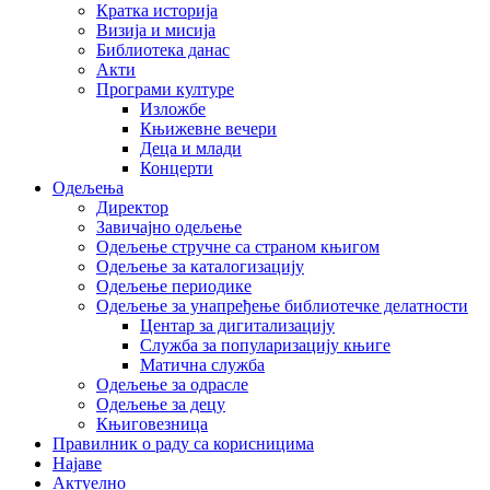
Кратка историја
Визија и мисија
Библиотека данас
Акти
Програми културе
Изложбе
Књижевне вечери
Деца и млади
Концерти
Одељења
Директор
Завичајно одељење
Одељење стручне са страном књигом
Одељење за каталогизацију
Одељење периодике
Одељење за унапређење библиотечке делатности
Центар за дигитализацију
Служба за популаризацију књиге
Матична служба
Одељење за одрасле
Одељење за децу
Књиговезница
Правилник о раду са корисницима
Најаве
Актуелно