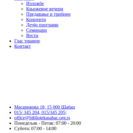
Изложбе
Књижевне вечери
Предавање и трибине
Концерти
Дечји програми
Семинари
Вести
Глас тишине
Контакт
Масарикова 18, 15 000 Шабац
015/ 345 204, 015/345 205;
office@bibliotekasabac.org.rs
Понедељак - Петак: 07:00 - 20:00
Субота: 07:00 - 14:00