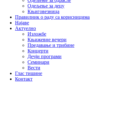
Одељење за одрасле
Одељење за децу
Књиговезница
Правилник о раду са корисницима
Најаве
Актуелно
Изложбе
Књижевне вечери
Предавање и трибине
Концерти
Дечји програми
Семинари
Вести
Глас тишине
Контакт