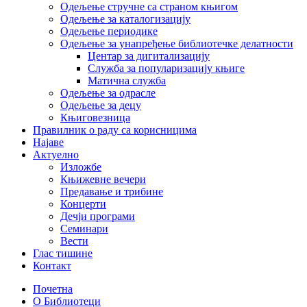
Одељење стручне са страном књигом
Одељење за каталогизацију
Одељење периодике
Одељење за унапређење библиотечке делатности
Центар за дигитализацију
Служба за популаризацију књиге
Матична служба
Одељење за одрасле
Одељење за децу
Књиговезница
Правилник о раду са корисницима
Најаве
Актуелно
Изложбе
Књижевне вечери
Предавање и трибине
Концерти
Дечји програми
Семинари
Вести
Глас тишине
Контакт
Почетна
О Библиотеци